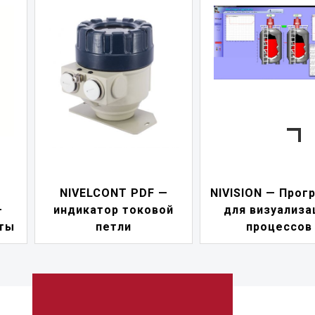
—
NIVISION — Программа
ой
для визуализации
NIPOWER — бл
процессов
питания