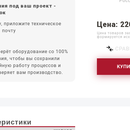
Рос
ия под ваш проект -
ок
Цена: 22
, приложите техническое
а почту
Цена товаров за
формируется исх
СРАВ
ерёт оборудование со 100%
вия, чтобы вы сохранили
йную работу процессов и
КУП
оверяет вам производство.
еристики