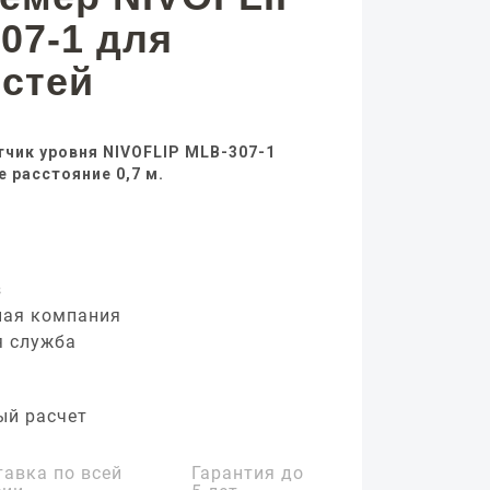
07-1 для
стей
чик уровня NIVOFLIP MLB-307-1
 расстояние 0,7 м.
з
ная компания
я служба
ый расчет
тавка по всей
Гарантия до