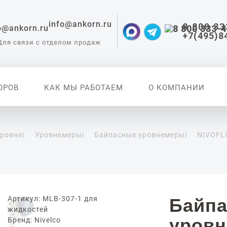
info@ankorn.ru
8 800 33
+7(495)8
Для связи с отделом продаж
ОРОВ
КАК МЫ РАБОТАЕМ
О КОМПАНИИ
уровня
|
Уровнемеры
|
Байпасные уровнемеры
|
NIVOFL
 приборы для
ации
Артикул: MLB-307-1 для
Байп
жидкостей
уровн
Бренд: Nivelco