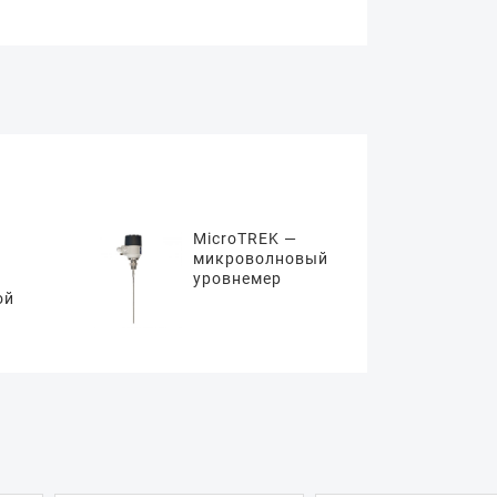
MicroTREK —
микроволновый
уровнемер
ой