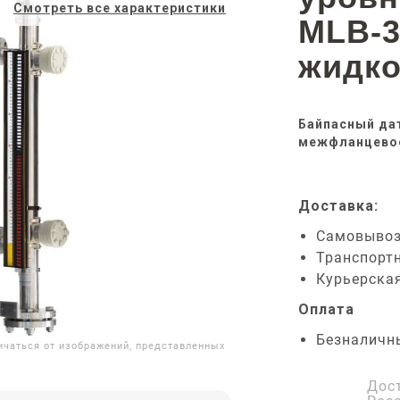
Смотреть все характеристики
MLB-3
жидко
Байпасный дат
межфланцевое
Доставка:
Самовыво
Транспорт
Курьерска
Оплата
Безналичн
ичаться от изображений, представленных
Дос