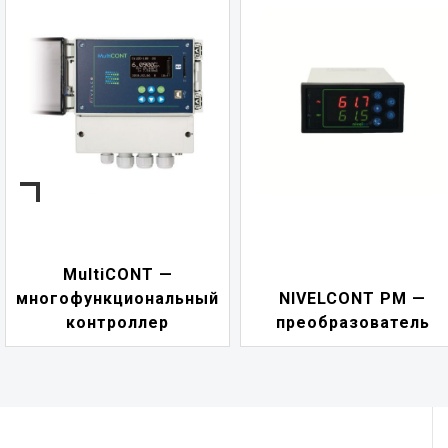
NIVELCONT PKK —
NIVELCONT PM —
многофункциональны
преобразователь
переключатель