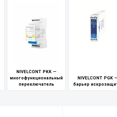
NIVELCONT PDF 
й
NIVELCONT PGK —
индикатор токов
барьер искрозащиты
петли