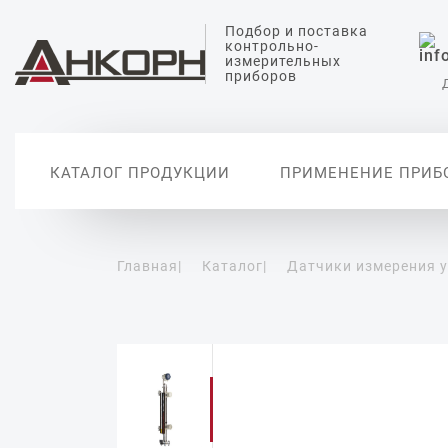
Подбор и поставка
контрольно-
измерительных
приборов
КАТАЛОГ ПРОДУКЦИИ
ПРИМЕНЕНИЕ ПРИБ
Главная
|
Каталог
|
Датчики измерения 
Датчики измерения
Датчики анализа
Датчики температуры
Датчики измерения
Вторичные
уровня
жидкости
давления
автоматиз
Уровнемеры
Датчики измерения pH
Датчики абсолютного
давления
Сигнализаторы уровня
Датчики проводимости
воды
Дифференциальные
датчики давления
Датчики растворенного
кислорода
Реле давления
Цифровые манометры