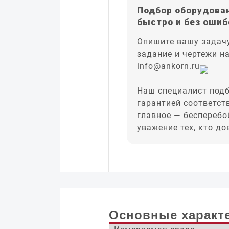
Подбор оборудован
быстро и без ошиб
Опишите вашу задачу
задание и чертежи н
info@ankorn.ru
Наш специалист подб
гарантией соответст
главное — бесперебо
уважение тех, кто д
Основные характ