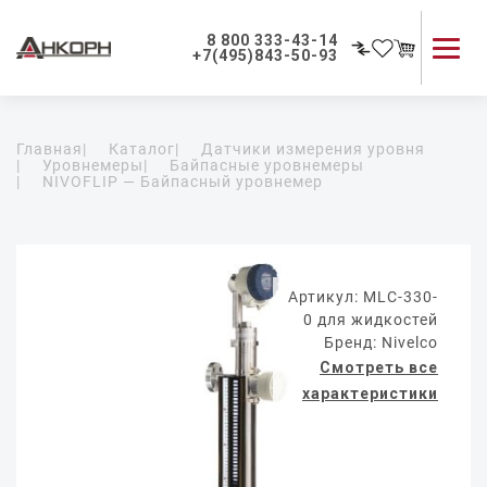
8 800 333-43-14
+7(495)843-50-93
Каталог продукции
Главная
|
Каталог
|
Датчики измерения уровня
Применение приборов
|
Уровнемеры
|
Байпасные уровнемеры
|
NIVOFLIP — Байпасный уровнемер
Как мы работаем
О компании
Контакты
Артикул: MLC-330-
0 для жидкостей
Бренд: Nivelco
Смотреть все
характеристики