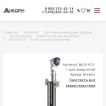
8 800 333-43-14
+7(495)843-50-93
Каталог продукции
Главная
|
Каталог
|
Датчики измерения уровня
Применение приборов
|
Уровнемеры
|
Байпасные уровнемеры
|
NIVOFLIP — Байпасный уровнемер
Как мы работаем
О компании
Контакты
Артикул: MLD-412-
1 для жидкостей
Бренд: Nivelco
Смотреть все
характеристики