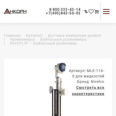
8 800 333-43-14
+7(495)843-50-93
Каталог продукции
Главная
|
Каталог
|
Датчики измерения уровня
Применение приборов
|
Уровнемеры
|
Байпасные уровнемеры
|
NIVOFLIP — Байпасный уровнемер
Как мы работаем
О компании
Контакты
Артикул: MLE-116-
0 для жидкостей
Бренд: Nivelco
Смотреть все
характеристики