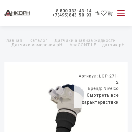
8 800 333-43-14
+7(495)843-50-93
Каталог продукции
Главная
|
Каталог
|
Датчики анализа жидкости
Применение приборов
|
Датчики измерения pH
|
AnaCONT LE — датчик pH
Как мы работаем
О компании
Контакты
Артикул: LGP-271-
2
Бренд: Nivelco
Смотреть все
характеристики