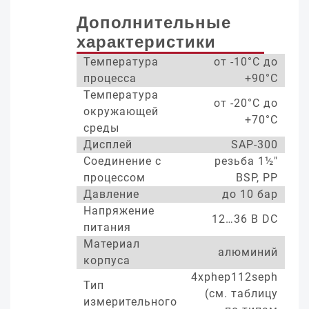
Дополнительные
характеристики
Температура
от -10°С до
процесса
+90°С
Температура
от -20°С до
окружающей
+70°С
среды
Дисплей
SAP-300
Соединение с
резьба 1½"
процессом
BSP, PP
Давление
до 10 бар
Напряжение
12…36 В DC
питания
Материал
алюминий
корпуса
4xphep112seph
Тип
(см. таблицу
измерительного