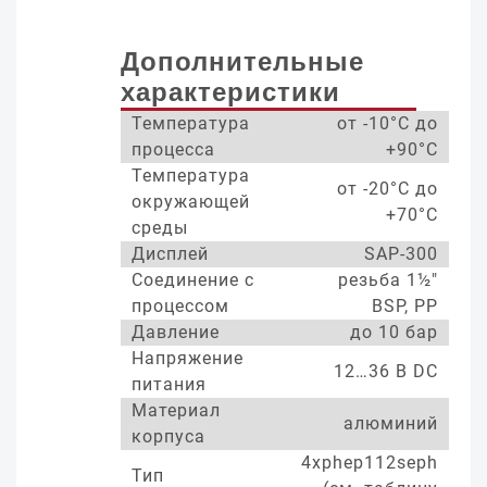
Дополнительные
характеристики
Температура
от -10°С до
процесса
+90°С
Температура
от -20°С до
окружающей
+70°С
среды
Дисплей
SAP-300
Соединение с
резьба 1½"
процессом
BSP, PP
Давление
до 10 бар
Напряжение
12…36 В DC
питания
Материал
алюминий
корпуса
4xphep112seph
Тип