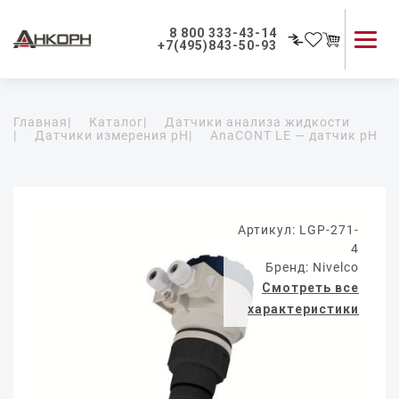
8 800 333-43-14
+7(495)843-50-93
Каталог продукции
Главная
|
Каталог
|
Датчики анализа жидкости
Применение приборов
|
Датчики измерения pH
|
AnaCONT LE — датчик pH
Как мы работаем
О компании
Контакты
Артикул: LGP-271-
4
Бренд: Nivelco
Смотреть все
характеристики