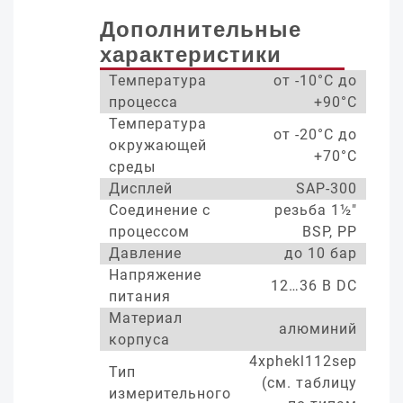
Дополнительные
характеристики
Температура
от -10°С до
процесса
+90°С
Температура
от -20°С до
окружающей
+70°С
среды
Дисплей
SAP-300
Соединение с
резьба 1½"
процессом
BSP, PP
Давление
до 10 бар
Напряжение
12…36 В DC
питания
Материал
алюминий
корпуса
4xphekl112sep
Тип
(см. таблицу
измерительного