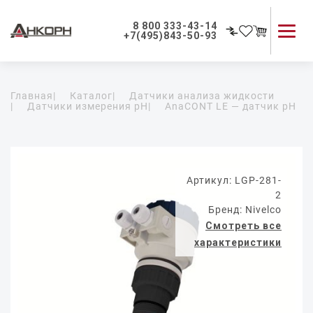
8 800 333-43-14
+7(495)843-50-93
Каталог продукции
Главная
|
Каталог
|
Датчики анализа жидкости
Применение приборов
|
Датчики измерения pH
|
AnaCONT LE — датчик pH
Как мы работаем
О компании
Контакты
Артикул: LGP-281-
2
Бренд: Nivelco
Смотреть все
характеристики