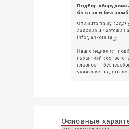
Подбор оборудован
быстро и без ошиб
Опишите вашу задачу
задание и чертежи н
info@ankorn.ru
Наш специалист подб
гарантией соответст
главное — бесперебо
уважение тех, кто д
Основные характ