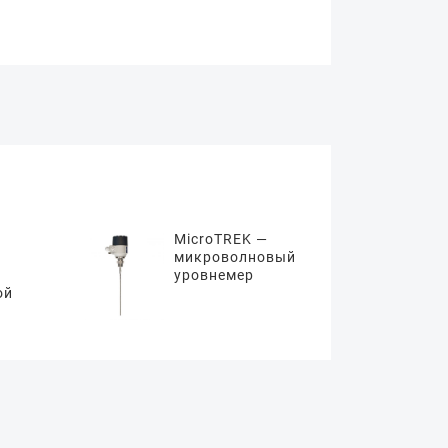
MicroTREK —
микроволновый
уровнемер
ой