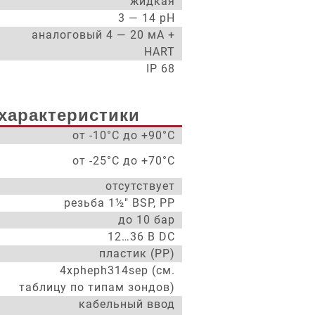
жидкая
3 — 14 pH
аналоговый 4 — 20 мА +
HART
IP 68
характеристики
от -10°С до +90°С
от -25°С до +70°С
отсутствует
резьба 1½" BSP, PP
до 10 бар
12…36 В DC
пластик (PP)
4xpheph314sep (см.
а
таблицу по типам зондов)
кабельный ввод