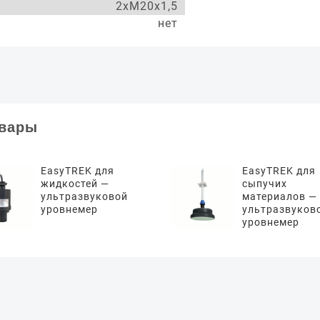
2хМ20х1,5
нет
овары
EasyTREK для
EasyTREK для
жидкостей —
сыпучих
ультразвуковой
материалов —
уровнемер
ультразвуков
уровнемер