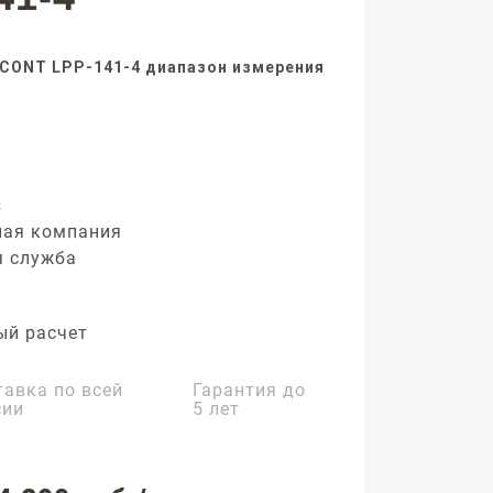
aCONT LPP-141-4 диапазон измерения
з
ная компания
я служба
ый расчет
тавка по всей
Гарантия до
сии
5 лет