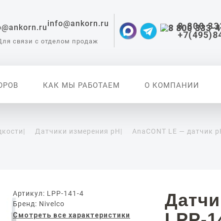
info@ankorn.ru
8 800 33
+7(495)8
Для связи с отделом продаж
ОРОВ
КАК МЫ РАБОТАЕМ
О КОМПАНИИ
дкости
|
Датчики измерения pH
|
AnaCONT LE — датчик p
 приборы для
ации
Артикул: LPP-141-4
Датчи
Бренд: Nivelco
LPP-1
Смотреть все характеристики