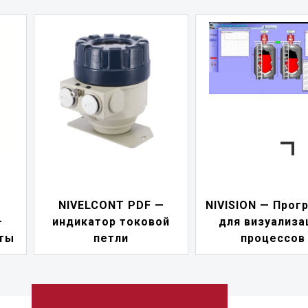
NIVELCONT PDF —
NIVISION — Прог
—
индикатор токовой
для визуализа
ты
петли
процессов