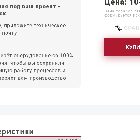
Цена: 10
ия под ваш проект -
Цена товаров за
ок
формируется исх
, приложите техническое
СРАВ
а почту
КУП
ерёт оборудование со 100%
вия, чтобы вы сохранили
йную работу процессов и
оверяет вам производство.
еристики