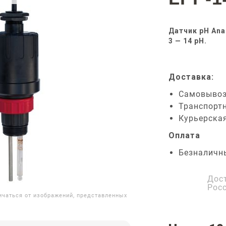
Датчик pH An
3 — 14 pH.
Доставка:
Самовыво
Транспорт
Курьерска
Оплата
Безналичн
Дос
Рос
ичаться от изображений, представленных