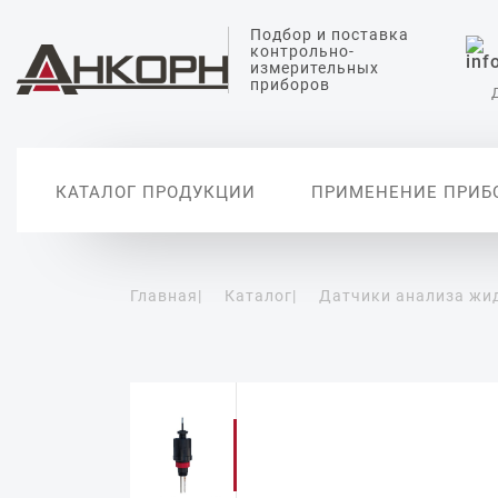
Подбор и поставка
контрольно-
измерительных
приборов
КАТАЛОГ ПРОДУКЦИИ
ПРИМЕНЕНИЕ ПРИБ
Главная
|
Каталог
|
Датчики анализа жи
Датчики измерения
Датчики анализа
Датчики температуры
Датчики измерения
Вторичные
уровня
жидкости
давления
автоматиз
Уровнемеры
Датчики измерения pH
Датчики абсолютного
давления
Сигнализаторы уровня
Датчики проводимости
воды
Дифференциальные
датчики давления
Датчики растворенного
кислорода
Реле давления
Цифровые манометры