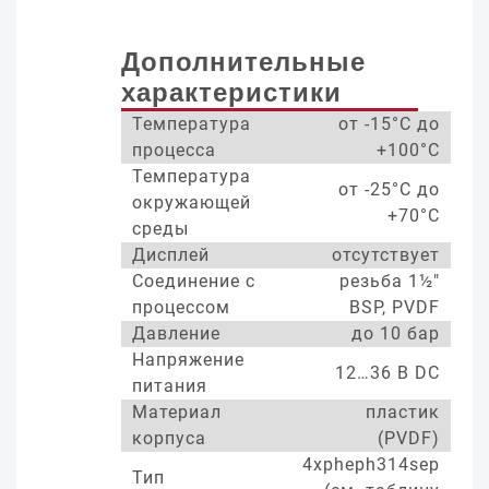
Дополнительные
характеристики
Температура
от -15°С до
процесса
+100°С
Температура
от -25°С до
окружающей
+70°С
среды
Дисплей
отсутствует
Соединение с
резьба 1½"
процессом
BSP, PVDF
Давление
до 10 бар
Напряжение
12…36 В DC
питания
Материал
пластик
корпуса
(PVDF)
4xpheph314sep
Тип