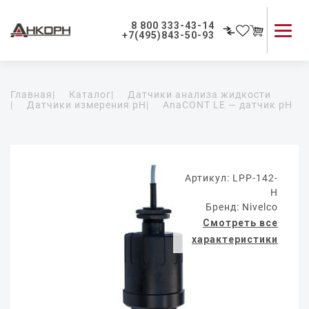
8 800 333-43-14
+7(495)843-50-93
Каталог продукции
Главная
|
Каталог
|
Датчики анализа жидкости
Применение приборов
|
Датчики измерения pH
|
AnaCONT LE — датчик pH
Как мы работаем
О компании
Контакты
Артикул: LPP-142-
H
Бренд: Nivelco
Смотреть все
характеристики