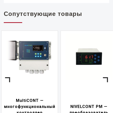
Сопутствующие товары
MultiCONT —
офункциональный
NIVELCONT PM —
мн
контроллер
преобразователь