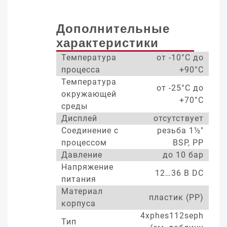
Дополнительные
характеристики
Температура
от -10°С до
процесса
+90°С
Температура
от -25°С до
окружающей
+70°С
среды
Дисплей
отсутствует
Соединение с
резьба 1½"
процессом
BSP, PP
Давление
до 10 бар
Напряжение
12…36 В DC
питания
Материал
пластик (PP)
корпуса
4xphes112seph
Тип