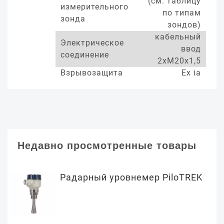
(см. таблицу
измерительного
по типам
зонда
зондов)
кабельный
Электрическое
ввод
соединение
2хМ20х1,5
Взрывозащита
Ex ia
Недавно просмотренные товары
Радарный уровнемер PiloTREK