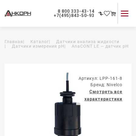
8 800 333-43-14
+7(495)843-50-93
Каталог продукции
Главная
|
Каталог
|
Датчики анализа жидкости
Применение приборов
|
Датчики измерения pH
|
AnaCONT LE — датчик pH
Как мы работаем
О компании
Контакты
Артикул: LPP-161-8
Бренд: Nivelco
Смотреть все
характеристики