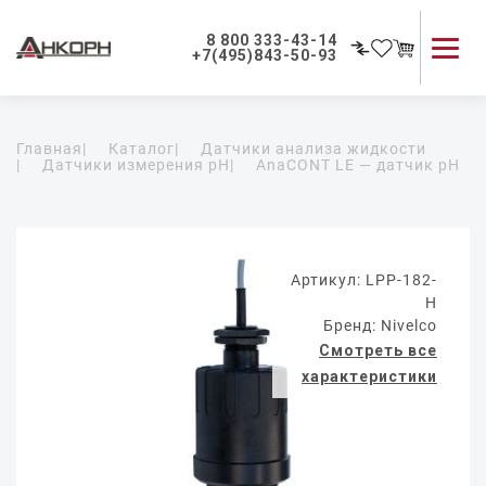
8 800 333-43-14
+7(495)843-50-93
Каталог продукции
Главная
|
Каталог
|
Датчики анализа жидкости
Применение приборов
|
Датчики измерения pH
|
AnaCONT LE — датчик pH
Как мы работаем
О компании
Контакты
Артикул: LPP-182-
H
Бренд: Nivelco
Смотреть все
характеристики