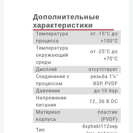
Дополнительные
характеристики
Температура
от -15°С до
процесса
+100°С
Температура
от -25°С до
окружающей
+70°С
среды
Дисплей
отсутствует
Соединение с
резьба 1½"
процессом
BSP, PVDF
Давление
до 10 бар
Напряжение
12…36 В DC
питания
Материал
пластик
корпуса
(PVDF)
4xphekl112sep
Тип