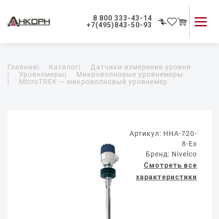
8 800 333-43-14
+7(495)843-50-93
Каталог продукции
Главная
|
Каталог
|
Датчики измерения уровня
Применение приборов
|
Уровнемеры
|
Микроволновые уровнемеры
|
MicroTREK — микроволновый уровнемер
Как мы работаем
О компании
Контакты
Артикул: HHA-720-
8-Ex
Бренд: Nivelco
Смотреть все
характеристики