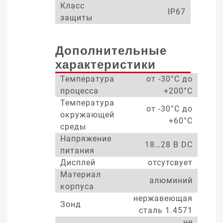
Класс
IP67
защиты
Дополнительные
характеристики
Температура
от -30°С до
процесса
+200°С
Температура
от -30°С до
окружающей
+60°С
среды
Напряжение
18…28 В DC
питания
Дисплей
отсутсвует
Материал
алюминий
корпуса
нержавеющая
Зонд
сталь 1.4571
не