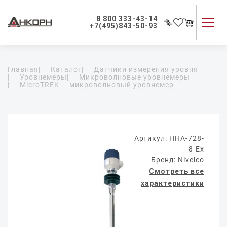
8 800 333-43-14
+7(495)843-50-93
Каталог продукции
Главная
|
Каталог
|
Датчики измерения уровня
Применение приборов
|
Уровнемеры
|
Микроволновые уровнемеры
|
MicroTREK — микроволновый уровнемер
Как мы работаем
О компании
Контакты
Артикул: HHA-728-
8-Ex
Бренд: Nivelco
Смотреть все
характеристики