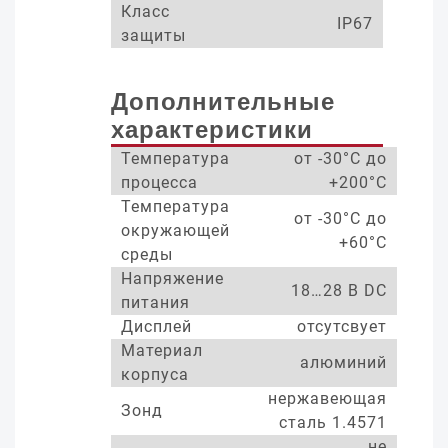
Класс
IP67
защиты
Дополнительные
характеристики
Температура
от -30°С до
процесса
+200°С
Температура
от -30°С до
окружающей
+60°С
среды
Напряжение
18…28 В DC
питания
Дисплей
отсутсвует
Материал
алюминий
корпуса
нержавеющая
Зонд
сталь 1.4571
не