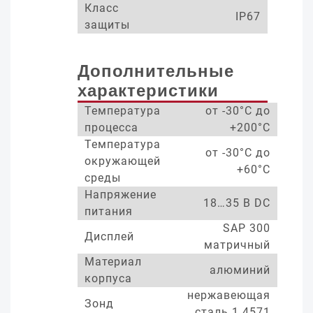
Класс
IP67
защиты
Дополнительные
характеристики
Температура
от -30°С до
процесса
+200°С
Температура
от -30°С до
окружающей
+60°С
среды
Напряжение
18…35 В DC
питания
SAP 300
Дисплей
матричный
Материал
алюминий
корпуса
нержавеющая
Зонд
сталь 1.4571