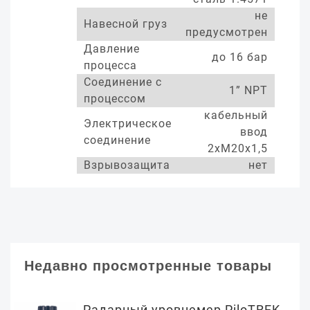
не
Навесной груз
предусмотрен
Давление
до 16 бар
процесса
Соединение с
1” NPT
процессом
кабельный
Электрическое
ввод
соединение
2хМ20х1,5
Взрывозащита
нет
Недавно просмотренные товары
Радарный уровнемер PiloTREK