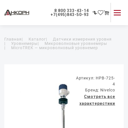
8 800 333-43-14
+7(495)843-50-93
Каталог продукции
Главная
|
Каталог
|
Датчики измерения уровня
Применение приборов
|
Уровнемеры
|
Микроволновые уровнемеры
|
MicroTREK — микроволновый уровнемер
Как мы работаем
О компании
Контакты
Артикул: HPB-725-
4
Бренд: Nivelco
Смотреть все
характеристики