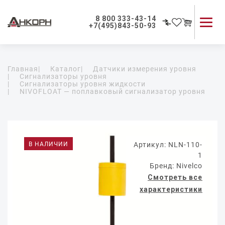
8 800 333-43-14
+7(495)843-50-93
Каталог продукции
Главная
|
Каталог
|
Датчики измерения уровня
Применение приборов
|
Сигнализаторы уровня
|
Сигнализаторы уровня жидкости
Как мы работаем
|
NIVOFLOAT — поплавковый сигнализатор уровня
О компании
Контакты
В НАЛИЧИИ
Артикул: NLN-110-
1
Бренд: Nivelco
Смотреть все
характеристики