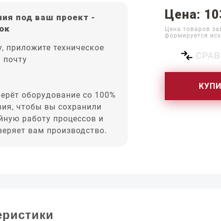
Цена: 10
ия под ваш проект -
ок
Цена товаров за
формируется исх
, приложите техническое
СРАВ
а почту
КУП
ерёт оборудование со 100%
вия, чтобы вы сохранили
йную работу процессов и
оверяет вам производство.
еристики