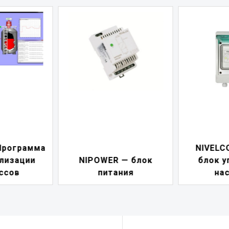
а
NIVELCONT PSW 
NIPOWER — блок
блок управления
питания
насосами