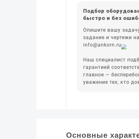
Подбор оборудован
быстро и без ошиб
Опишите вашу задачу
задание и чертежи н
info@ankorn.ru
Наш специалист подб
гарантией соответст
главное — бесперебо
уважение тех, кто д
Основные характ