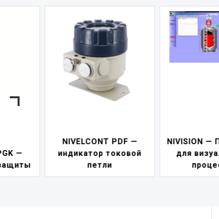
NIVELCONT PDF —
NIVISION — Программ
индикатор токовой
для визуализации
петли
процессов