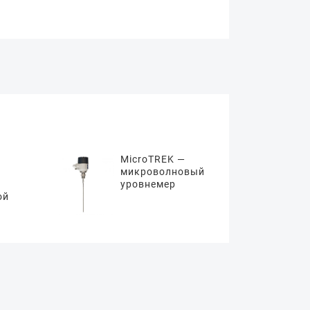
MicroTREK —
микроволновый
уровнемер
ой