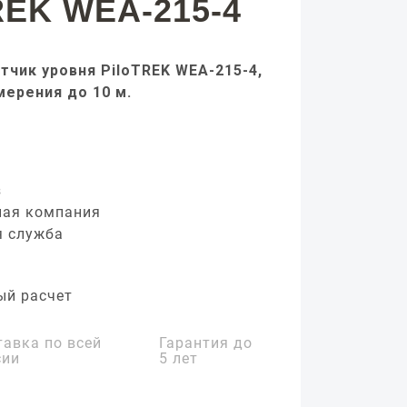
REK WEA-215-4
тчик уровня PiloTREK WEA-215-4,
мерения до 10 м.
з
ная компания
я служба
ый расчет
тавка по всей
Гарантия до
сии
5 лет