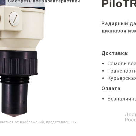
PiloT
Смотреть все характеристики
Радарный да
диапазон из
Доставка:
Самовыво
Транспорт
Курьерска
Оплата
Безналичн
Дос
Рос
ичаться от изображений, представленных