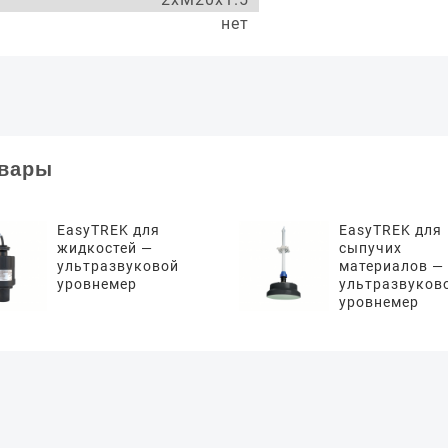
нет
овары
EasyTREK для
EasyTREK для
жидкостей —
сыпучих
ультразвуковой
материалов —
уровнемер
ультразвуков
уровнемер