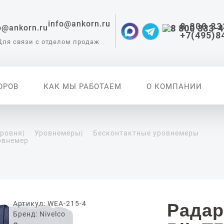
info@ankorn.ru
8 800 33
+7(495)8
Для связи с отделом продаж
ОРОВ
КАК МЫ РАБОТАЕМ
О КОМПАНИИ
уровня
|
Уровнемеры
|
Бесконтактные уровнемеры
овнемер
 приборы для
ации
Артикул: WEA-215-4
Радар
Бренд: Nivelco