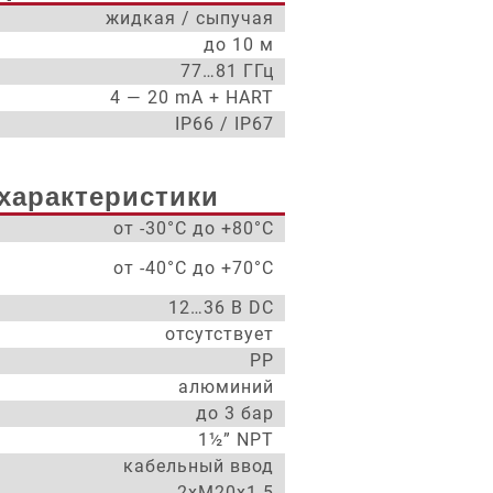
жидкая / сыпучая
до 10 м
77…81 ГГц
4 — 20 mA + HART
IP66 / IP67
характеристики
от -30°С до +80°С
от -40°С до +70°С
12…36 В DC
отсутствует
PP
алюминий
до 3 бар
1½” NPT
кабельный ввод
2xM20x1.5