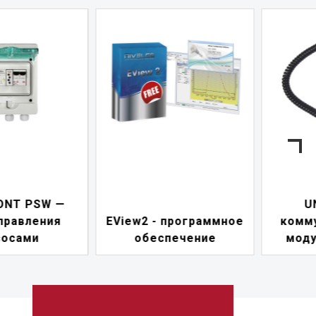
—
UNICOMM —
EView2 - программное
коммуникацио
обеспечение
модуль HART-