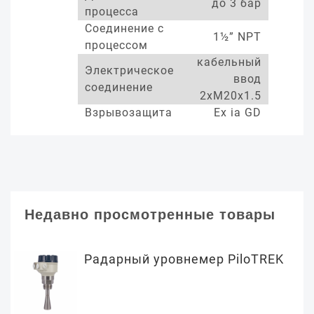
до 3 бар
процесса
Соединение с
1½” NPT
процессом
кабельный
Электрическое
ввод
соединение
2xM20x1.5
Взрывозащита
Ex ia GD
Недавно просмотренные товары
Радарный уровнемер PiloTREK