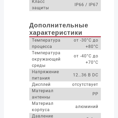
Класс
IP66 / IP67
защиты
Дополнительные
характеристики
Температура
от -30°С до
процесса
+80°С
Температура
от -40°С до
окружающей
+70°С
среды
Напряжение
12…36 В DC
питания
Дисплей
отсутствует
Материал
PP
антенны
Материал
алюминий
корпуса
Давление