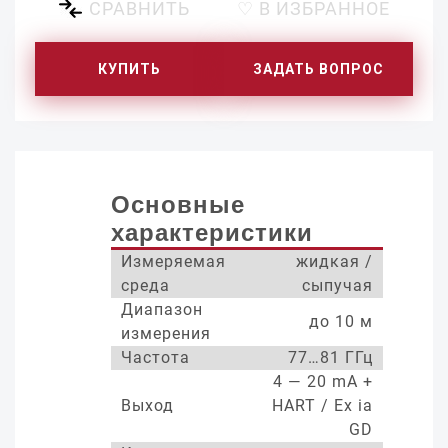
СРАВНИТЬ
♡ В ИЗБРАННОЕ
КУПИТЬ
ЗАДАТЬ ВОПРОС
Основные
характеристики
Измеряемая
жидкая /
среда
сыпучая
Диапазон
до 10 м
измерения
Частота
77…81 ГГц
4 — 20 mA +
Выход
HART / Ex ia
GD