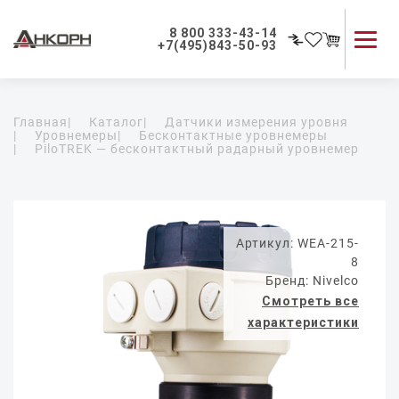
8 800 333-43-14
+7(495)843-50-93
Каталог продукции
Главная
|
Каталог
|
Датчики измерения уровня
Применение приборов
|
Уровнемеры
|
Бесконтактные уровнемеры
|
PiloTREK — бесконтактный радарный уровнемер
Как мы работаем
О компании
Контакты
Артикул: WEA-215-
8
Бренд: Nivelco
Смотреть все
характеристики