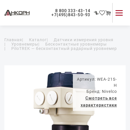
8 800 333-43-14
+7(495)843-50-93
Каталог продукции
Главная
|
Каталог
|
Датчики измерения уровня
Применение приборов
|
Уровнемеры
|
Бесконтактные уровнемеры
|
PiloTREK — бесконтактный радарный уровнемер
Как мы работаем
О компании
Контакты
Артикул: WEA-21S-
H
Бренд: Nivelco
Смотреть все
характеристики