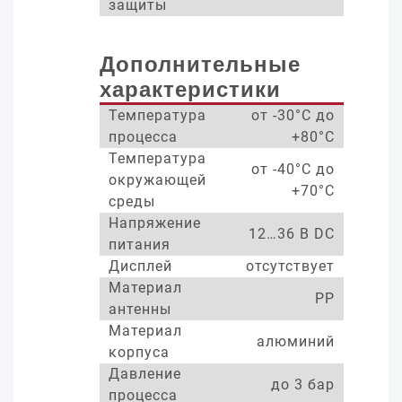
защиты
Дополнительные
характеристики
Температура
от -30°С до
процесса
+80°С
Температура
от -40°С до
окружающей
+70°С
среды
Напряжение
12…36 В DC
питания
Дисплей
отсутствует
Материал
PP
антенны
Материал
алюминий
корпуса
Давление
до 3 бар
процесса