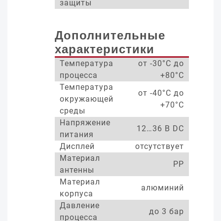
защиты
Дополнительные
характеристики
Температура
от -30°С до
процесса
+80°С
Температура
от -40°С до
окружающей
+70°С
среды
Напряжение
12…36 В DC
питания
Дисплей
отсутствует
Материал
PP
антенны
Материал
алюминий
корпуса
Давление
до 3 бар
процесса