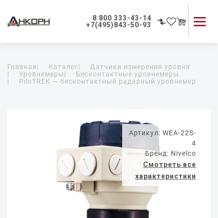
8 800 333-43-14
+7(495)843-50-93
Каталог продукции
Главная
|
Каталог
|
Датчики измерения уровня
Применение приборов
|
Уровнемеры
|
Бесконтактные уровнемеры
|
PiloTREK — бесконтактный радарный уровнемер
Как мы работаем
О компании
Контакты
Артикул: WEA-22S-
4
Бренд: Nivelco
Смотреть все
характеристики