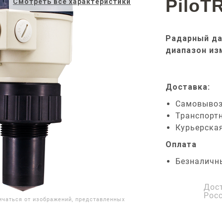
PiloT
Смотреть все характеристики
Радарный да
диапазон из
Доставка:
Самовыво
Транспорт
Курьерска
Оплата
Безналичн
Дос
Рос
ичаться от изображений, представленных