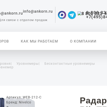
info@ankorn.ru
8 800 33
+7(495)8
Для связи с отделом продаж
ОРОВ
КАК МЫ РАБОТАЕМ
О КОМПАНИИ
уровня
|
Уровнемеры
|
Бесконтактные уровнемеры
овнемер
 приборы для
ации
Артикул: WEB-212-C
Радар
Бренд: Nivelco