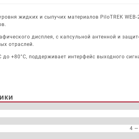
ровня жидких и сыпучих материалов PiloTREK WEB-2
ов.
фического дисплея, с капсульной антенной и защито
ых отраслей.
С до +80°С, поддерживает интерфейс выходного сигна
ики
4 —