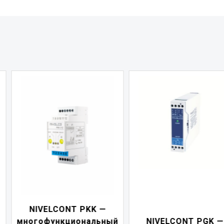
NIVELCONT PDF 
й
NIVELCONT PGK —
индикатор токов