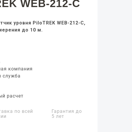
REK WEB-212-C
тчик уровня PiloTREK WEB-212-C,
мерения до 10 м.
з
ная компания
я служба
ый расчет
тавка по всей
Гарантия до
сии
5 лет