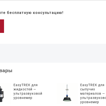
те бесплатную консультацию!
овары
EasyTREK для
EasyTREK для
жидкостей —
сыпучих
ультразвуковой
материалов —
уровнемер
ультразвуков
уровнемер