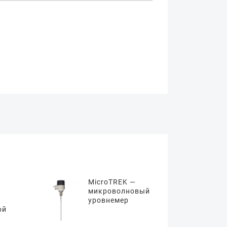
MicroTREK —
микроволновый
уровнемер
ой