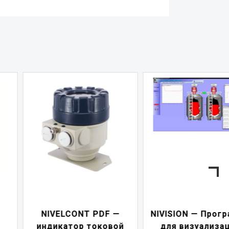
—
NIVISION — Программа
ой
для визуализации
NIPOWER — бл