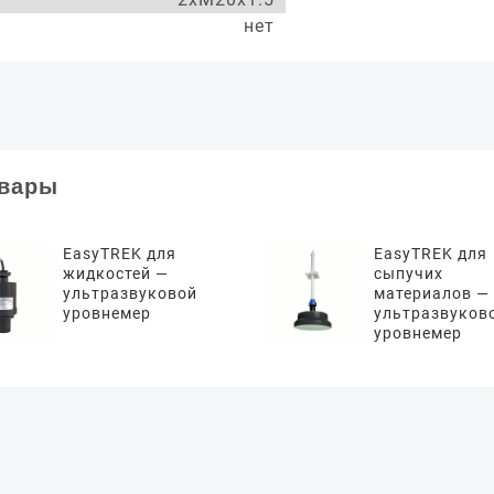
нет
овары
EasyTREK для
EasyTREK для
жидкостей —
сыпучих
ультразвуковой
материалов —
уровнемер
ультразвуков
уровнемер