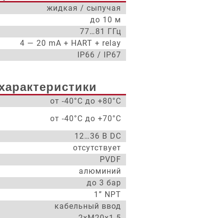
жидкая / сыпучая
до 10 м
77…81 ГГц
4 — 20 mA + HART + relay
IP66 / IP67
характеристики
от -40°С до +80°С
от -40°С до +70°С
12…36 В DC
отсутствует
PVDF
алюминий
до 3 бар
1” NPT
кабельный ввод
2xM20x1.5