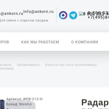
info@ankorn.ru
8 800 33
+7(495)8
Для связи с отделом продаж
ОРОВ
КАК МЫ РАБОТАЕМ
О КОМПАНИИ
уровня
|
Уровнемеры
|
Бесконтактные уровнемеры
овнемер
 приборы для
ации
Артикул: WEB-213-H
Радар
Бренд: Nivelco