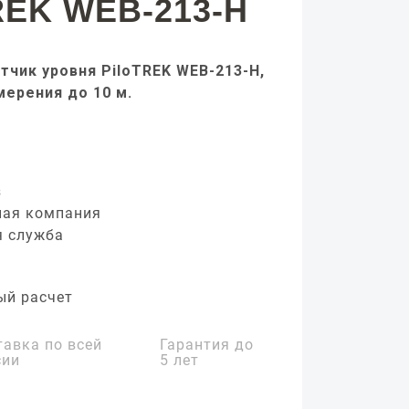
REK WEB-213-H
тчик уровня PiloTREK WEB-213-H,
мерения до 10 м.
з
ная компания
я служба
ый расчет
тавка по всей
Гарантия до
сии
5 лет