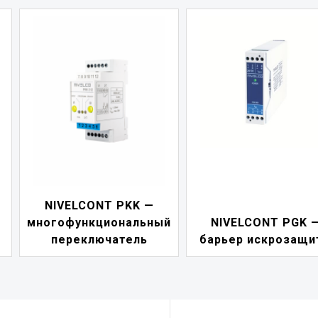
KK —
NIVELCONT
альный
NIVELCONT PGK —
индикатор 
ель
барьер искрозащиты
петл