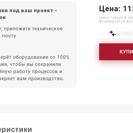
Цена: 11
ия под ваш проект -
ок
Цена товаров за
формируется исх
, приложите техническое
СРАВ
а почту
КУП
ерёт оборудование со 100%
вия, чтобы вы сохранили
йную работу процессов и
оверяет вам производство.
еристики