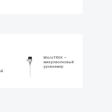
MicroTREK —
микроволновый
уровнемер
ой