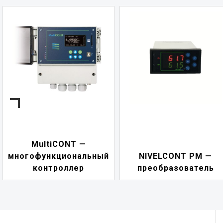
NIVELCONT P
ьный
NIVELCONT PM —
многофункцион
преобразователь
переключат