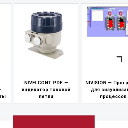
 PDF —
NIVISION — Программа
токовой
для визуализации
NIPOWE
и
процессов
пит