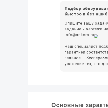
Подбор оборудован
быстро и без ошиб
Опишите вашу задачу
задание и чертежи н
info@ankorn.ru
Наш специалист подб
гарантией соответст
главное — бесперебо
уважение тех, кто д
Основные характ