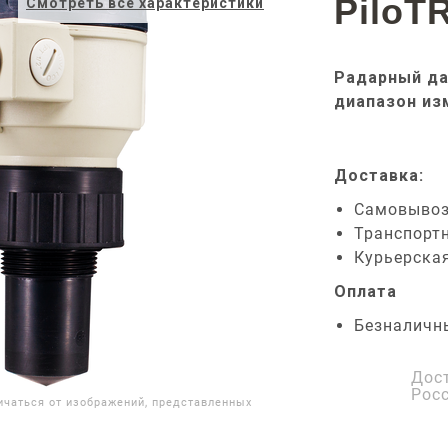
PiloT
Смотреть все характеристики
Радарный да
диапазон из
Доставка:
Самовыво
Транспорт
Курьерска
Оплата
Безналичн
Дос
Рос
ичаться от изображений, представленных