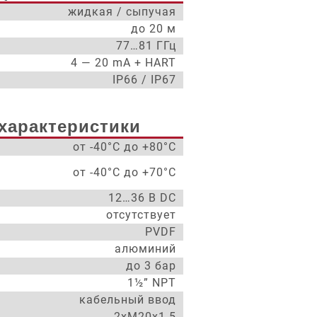
жидкая / сыпучая
до 20 м
77…81 ГГц
4 — 20 mA + HART
IP66 / IP67
характеристики
от -40°С до +80°С
от -40°С до +70°С
12…36 В DC
отсутствует
PVDF
алюминий
до 3 бар
1½” NPT
кабельный ввод
2xM20x1.5