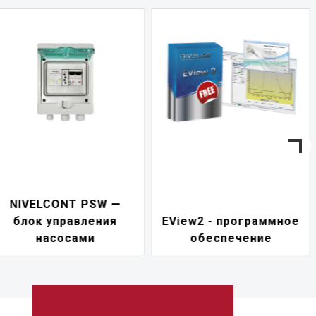
—
UNICOMM —
EView2 - программное
коммуникацио
обеспечение
модуль HART-