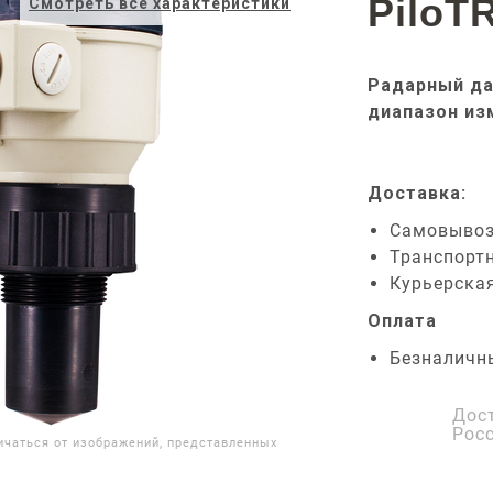
PiloT
Смотреть все характеристики
Радарный да
диапазон из
Доставка:
Самовыво
Транспорт
Курьерска
Оплата
Безналичн
Дос
Рос
ичаться от изображений, представленных