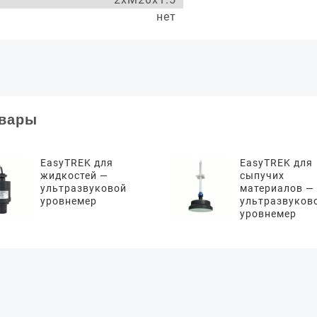
нет
овары
EasyTREK для
EasyTREK для
жидкостей —
сыпучих
ультразвуковой
материалов —
уровнемер
ультразвуков
уровнемер