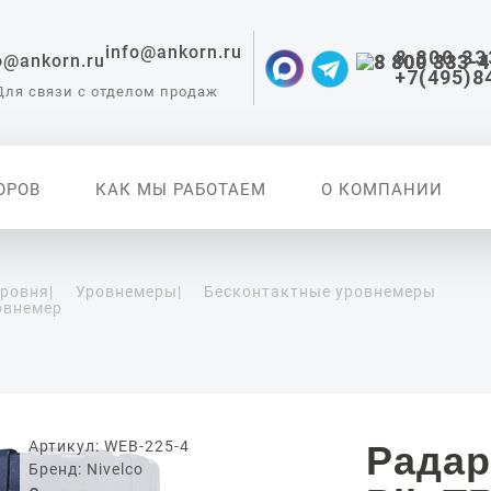
info@ankorn.ru
8 800 33
+7(495)8
Для связи с отделом продаж
ОРОВ
КАК МЫ РАБОТАЕМ
О КОМПАНИИ
уровня
|
Уровнемеры
|
Бесконтактные уровнемеры
овнемер
 приборы для
ации
Артикул: WEB-225-4
Радар
Бренд: Nivelco