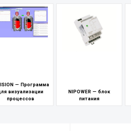
а
NIVELCONT PSW 
NIPOWER — блок
блок управления
питания
насосами