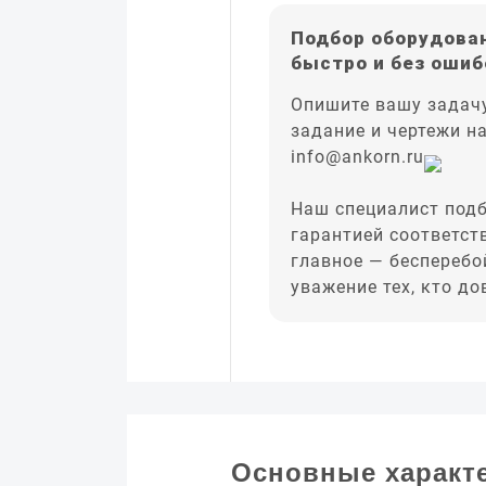
Подбор оборудован
быстро и без ошиб
Опишите вашу задачу
задание и чертежи н
info@ankorn.ru
Наш специалист подб
гарантией соответст
главное — бесперебо
уважение тех, кто д
Основные характ