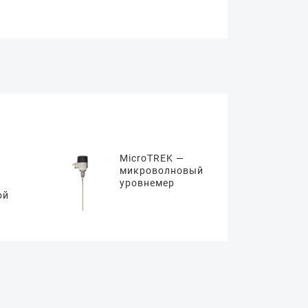
MicroTREK —
микроволновый
уровнемер
ой