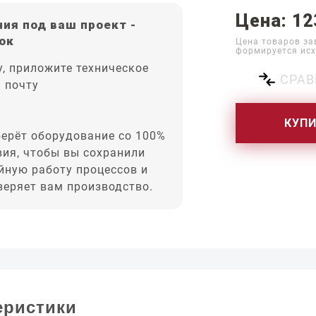
Цена: 12
ия под ваш проект -
ок
Цена товаров за
формируется исх
, приложите техническое
СРАВ
а почту
КУП
ерёт оборудование со 100%
вия, чтобы вы сохранили
йную работу процессов и
оверяет вам производство.
еристики