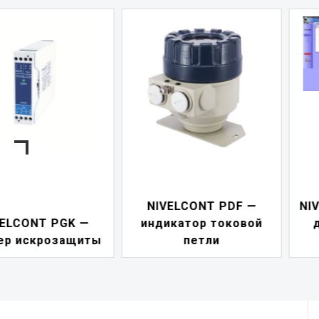
NIVELCONT PDF —
NIVISION — Программ
индикатор токовой
для визуализации
петли
процессов