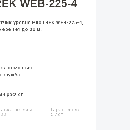
REK WEB-225-4
тчик уровня PiloTREK WEB-225-4,
мерения до 20 м.
з
ная компания
я служба
ый расчет
тавка по всей
Гарантия до
сии
5 лет