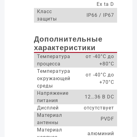
Ex ta D
Класс
IP66 / IP67
защиты
Дополнительные
характеристики
Температура
от -40°С до
процесса
+80°С
Температура
от -40°С до
окружающей
+70°С
среды
Напряжение
12…36 В DC
питания
Дисплей
отсутствует
Материал
PVDF
антенны
Материал
алюминий