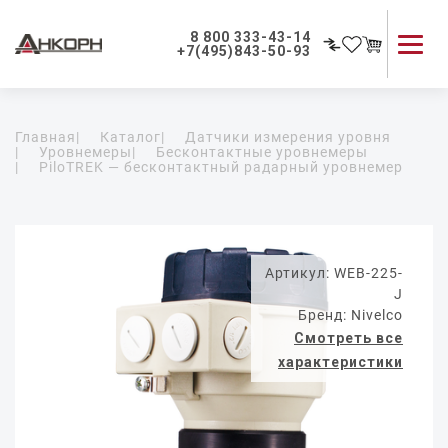
8 800 333-43-14
+7(495)843-50-93
Каталог продукции
Главная
|
Каталог
|
Датчики измерения уровня
Применение приборов
|
Уровнемеры
|
Бесконтактные уровнемеры
|
PiloTREK — бесконтактный радарный уровнемер
Как мы работаем
О компании
Контакты
Артикул: WEB-225-
J
Бренд: Nivelco
Смотреть все
характеристики