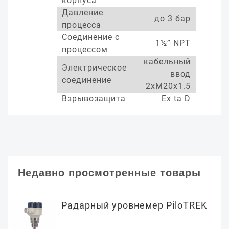
корпуса
Давление
до 3 бар
процесса
Соединение с
1½” NPT
процессом
кабельный
Электрическое
ввод
соединение
2xM20x1.5
Взрывозащита
Ex ta D
Недавно просмотренные товары
Радарный уровнемер PiloTREK