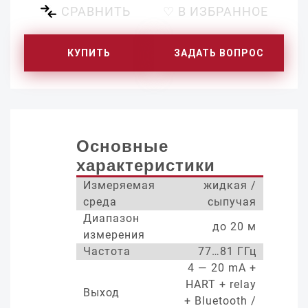
СРАВНИТЬ
♡ В ИЗБРАННОЕ
КУПИТЬ
ЗАДАТЬ ВОПРОС
Основные
характеристики
Измеряемая
жидкая /
среда
сыпучая
Диапазон
до 20 м
измерения
Частота
77…81 ГГц
4 — 20 mA +
HART + relay
Выход
+ Bluetooth /