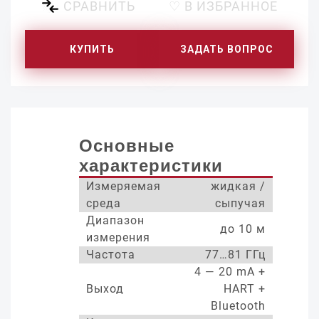
СРАВНИТЬ
♡ В ИЗБРАННОЕ
КУПИТЬ
ЗАДАТЬ ВОПРОС
Основные
характеристики
Измеряемая
жидкая /
среда
сыпучая
Диапазон
до 10 м
измерения
Частота
77…81 ГГц
4 — 20 mA +
Выход
HART +
Bluetooth