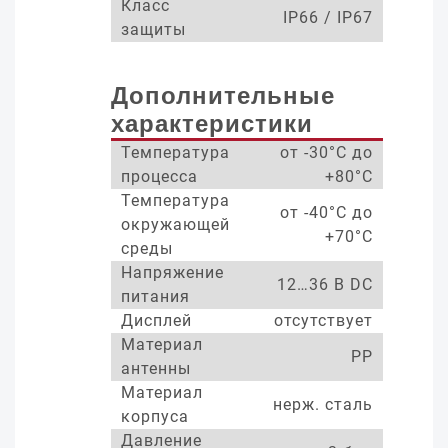
Класс
IP66 / IP67
защиты
Дополнительные
характеристики
Температура
от -30°С до
процесса
+80°С
Температура
от -40°С до
окружающей
+70°С
среды
Напряжение
12…36 В DC
питания
Дисплей
отсутствует
Материал
PP
антенны
Материал
нерж. сталь
корпуса
Давление