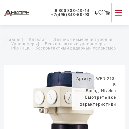
8 800 333-43-14
+7(495)843-50-93
Каталог продукции
Главная
|
Каталог
|
Датчики измерения уровня
Применение приборов
|
Уровнемеры
|
Бесконтактные уровнемеры
|
PiloTREK — бесконтактный радарный уровнемер
Как мы работаем
О компании
Контакты
Артикул: WED-213-
B
Бренд: Nivelco
Смотреть все
характеристики