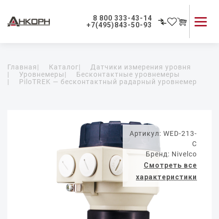
8 800 333-43-14
+7(495)843-50-93
Каталог продукции
Главная
|
Каталог
|
Датчики измерения уровня
Применение приборов
|
Уровнемеры
|
Бесконтактные уровнемеры
|
PiloTREK — бесконтактный радарный уровнемер
Как мы работаем
О компании
Контакты
Артикул: WED-213-
C
Бренд: Nivelco
Смотреть все
характеристики