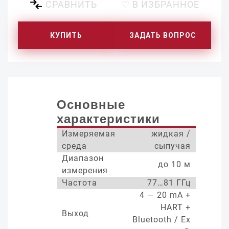
СРАВНИТЬ
♡ В ИЗБРАННОЕ
КУПИТЬ
ЗАДАТЬ ВОПРОС
Основные
характеристики
Измеряемая
жидкая /
среда
сыпучая
Диапазон
до 10 м
измерения
Частота
77…81 ГГц
4 — 20 mA +
HART +
Выход
Bluetooth / Ex