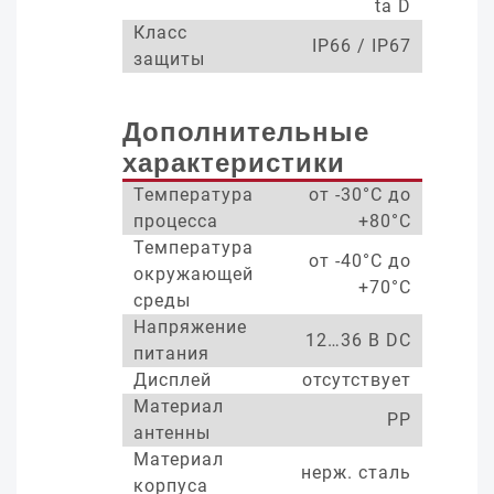
ta D
Класс
IP66 / IP67
защиты
Дополнительные
характеристики
Температура
от -30°С до
процесса
+80°С
Температура
от -40°С до
окружающей
+70°С
среды
Напряжение
12…36 В DC
питания
Дисплей
отсутствует
Материал
PP
антенны
Материал
нерж. сталь
корпуса