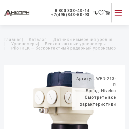
8 800 333-43-14
+7(495)843-50-93
Каталог продукции
Главная
|
Каталог
|
Датчики измерения уровня
Применение приборов
|
Уровнемеры
|
Бесконтактные уровнемеры
|
PiloTREK — бесконтактный радарный уровнемер
Как мы работаем
О компании
Контакты
Артикул: WED-213-
R
Бренд: Nivelco
Смотреть все
характеристики