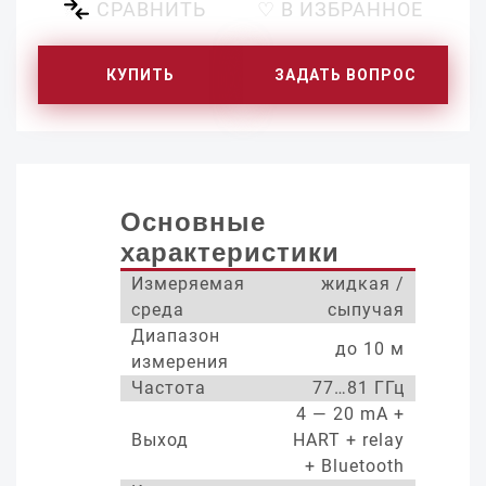
СРАВНИТЬ
♡ В ИЗБРАННОЕ
КУПИТЬ
ЗАДАТЬ ВОПРОС
Основные
характеристики
Измеряемая
жидкая /
среда
сыпучая
Диапазон
до 10 м
измерения
Частота
77…81 ГГц
4 — 20 mA +
Выход
HART + relay
+ Bluetooth