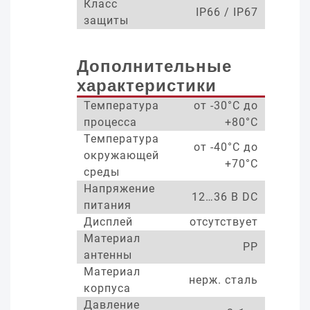
Класс
IP66 / IP67
защиты
Дополнительные
характеристики
Температура
от -30°С до
процесса
+80°С
Температура
от -40°С до
окружающей
+70°С
среды
Напряжение
12…36 В DC
питания
Дисплей
отсутствует
Материал
PP
антенны
Материал
нерж. сталь
корпуса
Давление