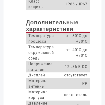
Класс
IP66 / IP67
защиты
Дополнительные
характеристики
Температура
от -30°С до
процесса
+80°С
Температура
от -40°С до
окружающей
+70°С
среды
Напряжение
12…36 В DC
питания
Дисплей
отсутствует
Материал
PP
антенны
Материал
нерж. сталь
корпуса
Давление