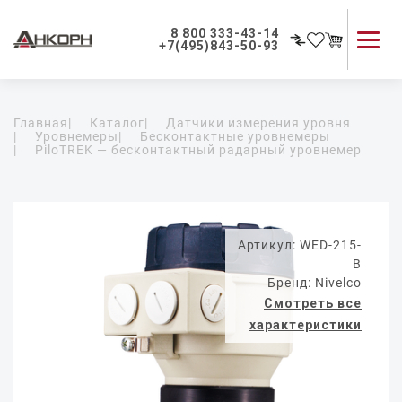
8 800 333-43-14
+7(495)843-50-93
Каталог продукции
Главная
|
Каталог
|
Датчики измерения уровня
Применение приборов
|
Уровнемеры
|
Бесконтактные уровнемеры
|
PiloTREK — бесконтактный радарный уровнемер
Как мы работаем
О компании
Контакты
Артикул: WED-215-
B
Бренд: Nivelco
Смотреть все
характеристики