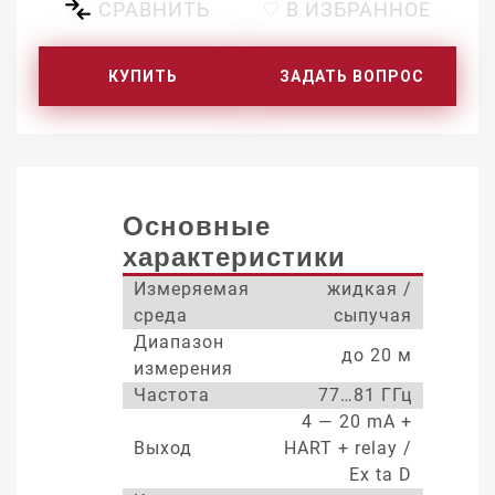
СРАВНИТЬ
♡ В ИЗБРАННОЕ
КУПИТЬ
ЗАДАТЬ ВОПРОС
Основные
характеристики
Измеряемая
жидкая /
среда
сыпучая
Диапазон
до 20 м
измерения
Частота
77…81 ГГц
4 — 20 mA +
Выход
HART + relay /
Ex ta D