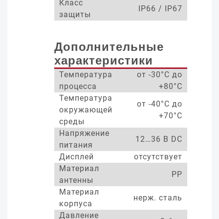
Класс
IP66 / IP67
защиты
Дополнительные
характеристики
Температура
от -30°С до
процесса
+80°С
Температура
от -40°С до
окружающей
+70°С
среды
Напряжение
12…36 В DC
питания
Дисплей
отсутствует
Материал
PP
антенны
Материал
нерж. сталь
корпуса
Давление