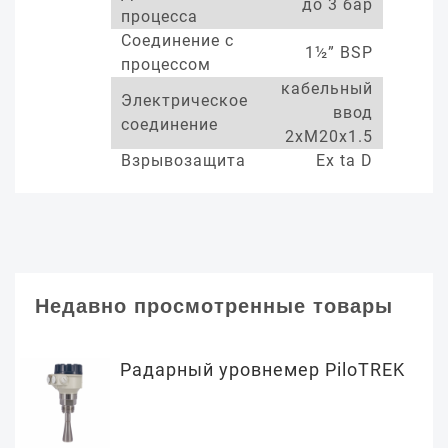
до 3 бар
процесса
Соединение с
1½” BSP
процессом
кабельный
Электрическое
ввод
соединение
2xM20x1.5
Взрывозащита
Ex ta D
Недавно просмотренные товары
Радарный уровнемер PiloTREK