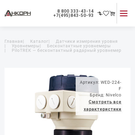
8 800 333-43-14
+7(495)843-50-93
Каталог продукции
Главная
|
Каталог
|
Датчики измерения уровня
Применение приборов
|
Уровнемеры
|
Бесконтактные уровнемеры
|
PiloTREK — бесконтактный радарный уровнемер
Как мы работаем
О компании
Контакты
Артикул: WED-224-
F
Бренд: Nivelco
Смотреть все
характеристики