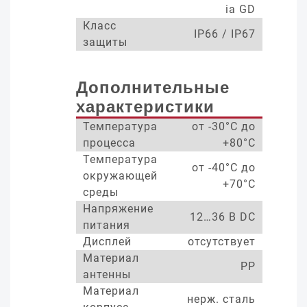
ia GD
Класс
IP66 / IP67
защиты
Дополнительные
характеристики
Температура
от -30°С до
процесса
+80°С
Температура
от -40°С до
окружающей
+70°С
среды
Напряжение
12…36 В DC
питания
Дисплей
отсутствует
Материал
PP
антенны
Материал
нерж. сталь