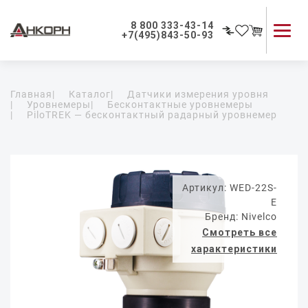
8 800 333-43-14
+7(495)843-50-93
Каталог продукции
Главная
|
Каталог
|
Датчики измерения уровня
Применение приборов
|
Уровнемеры
|
Бесконтактные уровнемеры
|
PiloTREK — бесконтактный радарный уровнемер
Как мы работаем
О компании
Контакты
Артикул: WED-22S-
E
Бренд: Nivelco
Смотреть все
характеристики