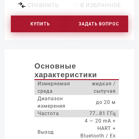
СРАВНИТЬ
♡ В ИЗБРАННОЕ
КУПИТЬ
ЗАДАТЬ ВОПРОС
Основные
характеристики
Измеряемая
жидкая /
среда
сыпучая
Диапазон
до 20 м
измерения
Частота
77…81 ГГц
4 — 20 mA +
HART +
Выход
Bluetooth / Ex