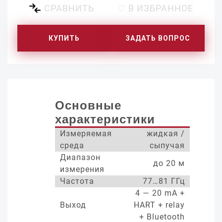
СРАВНИТЬ
♡ В ИЗБРАННОЕ
КУПИТЬ
ЗАДАТЬ ВОПРОС
Основные
характеристики
Измеряемая
жидкая /
среда
сыпучая
Диапазон
до 20 м
измерения
Частота
77…81 ГГц
4 — 20 mA +
Выход
HART + relay
+ Bluetooth