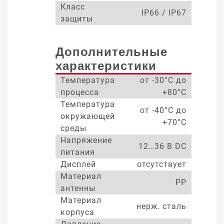
Класс
IP66 / IP67
защиты
Дополнительные
характеристики
Температура
от -30°С до
процесса
+80°С
Температура
от -40°С до
окружающей
+70°С
среды
Напряжение
12…36 В DC
питания
Дисплей
отсутствует
Материал
PP
антенны
Материал
нерж. сталь
корпуса