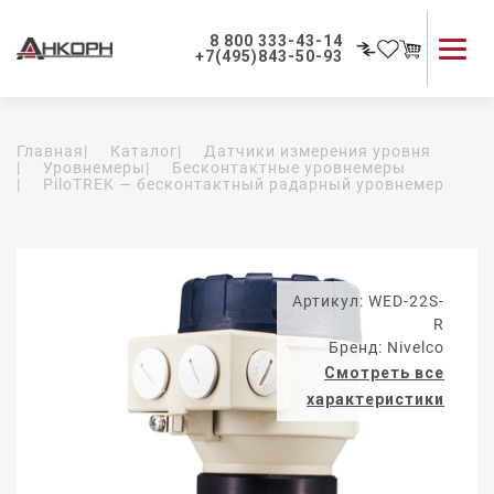
8 800 333-43-14
+7(495)843-50-93
Каталог продукции
Главная
|
Каталог
|
Датчики измерения уровня
Применение приборов
|
Уровнемеры
|
Бесконтактные уровнемеры
|
PiloTREK — бесконтактный радарный уровнемер
Как мы работаем
О компании
Контакты
Артикул: WED-22S-
R
Бренд: Nivelco
Смотреть все
характеристики