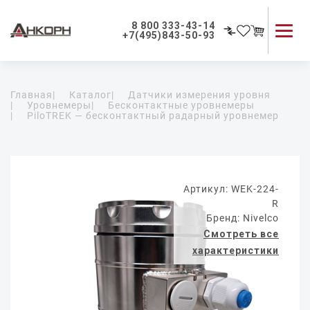
8 800 333-43-14
+7(495)843-50-93
Каталог продукции
Главная
|
Каталог
|
Датчики измерения уровня
Применение приборов
|
Уровнемеры
|
Бесконтактные уровнемеры
|
PiloTREK — бесконтактный радарный уровнемер
Как мы работаем
О компании
Контакты
Артикул: WEK-224-
R
Бренд: Nivelco
Смотреть все
характеристики