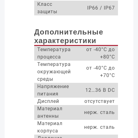
Класс
IP66 / IP67
защиты
Дополнительные
характеристики
Температура
от -40°С до
процесса
+80°С
Температура
от -40°С до
окружающей
+70°С
среды
Напряжение
12…36 В DC
питания
Дисплей
отсутствует
Материал
нерж. сталь
антенны
Материал
нерж. сталь
корпуса