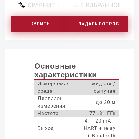
СРАВНИТЬ
♡ В ИЗБРАННОЕ
КУПИТЬ
ЗАДАТЬ ВОПРОС
Основные
характеристики
Измеряемая
жидкая /
среда
сыпучая
Диапазон
до 20 м
измерения
Частота
77…81 ГГц
4 — 20 mA +
Выход
HART + relay
+ Bluetooth