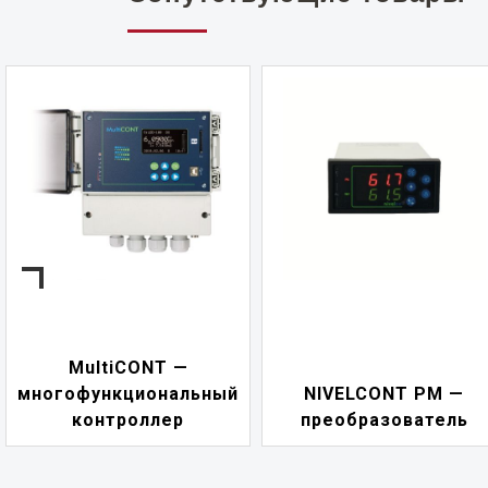
NIVELCONT PKK —
NIVELCONT PM —
многофункциональны
преобразователь
переключатель