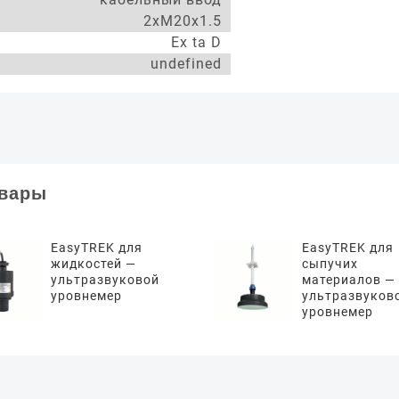
2xM20x1.5
Ex ta D
undefined
овары
EasyTREK для
EasyTREK для
жидкостей —
сыпучих
ультразвуковой
материалов —
уровнемер
ультразвуков
уровнемер