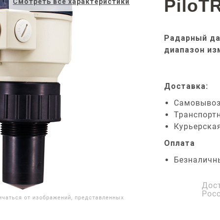
PiloT
Смотреть все характеристики
Радарный да
диапазон из
Доставка:
Самовыво
Транспорт
Курьерска
Оплата
Безналичн
Дос
Рос
ичаться от изображений, представленных