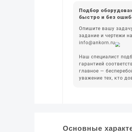
Подбор оборудован
быстро и без ошиб
Опишите вашу задачу
задание и чертежи н
info@ankorn.ru
Наш специалист подб
гарантией соответст
главное — бесперебо
уважение тех, кто д
Основные характ