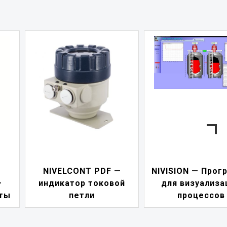
—
NIVISION — Программа
ой
для визуализации
NIPOWER — бл
процессов
питания