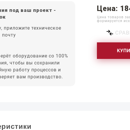
Цена: 18
ия под ваш проект -
ок
Цена товаров за
формируется исх
, приложите техническое
СРАВ
а почту
КУП
ерёт оборудование со 100%
вия, чтобы вы сохранили
йную работу процессов и
оверяет вам производство.
еристики