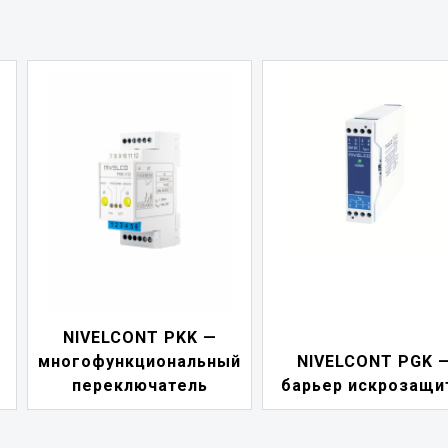
NIVELCONT PDF 
й
NIVELCONT PGK —
индикатор токов
барьер искрозащиты
петли