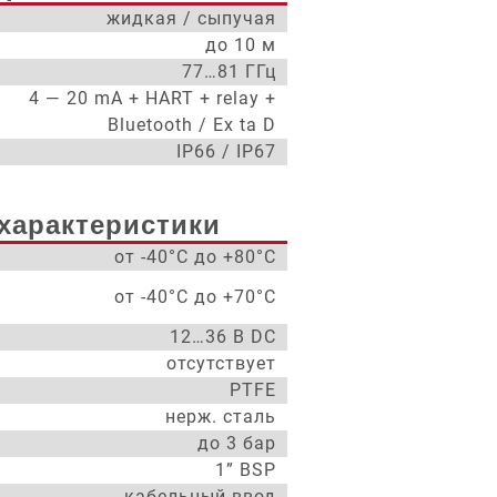
жидкая / сыпучая
до 10 м
77…81 ГГц
4 — 20 mA + HART + relay +
Bluetooth / Ex ta D
IP66 / IP67
характеристики
от -40°С до +80°С
от -40°С до +70°С
12…36 В DC
отсутствует
PTFE
нерж. сталь
до 3 бар
1” BSP
кабельный ввод