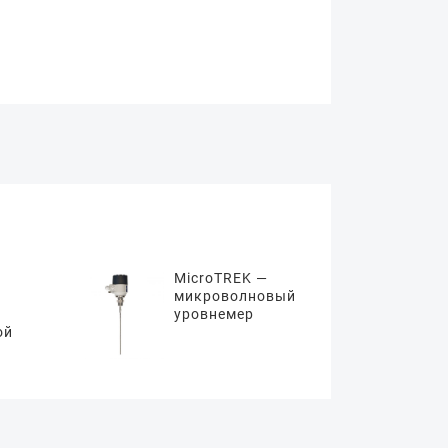
MicroTREK —
микроволновый
уровнемер
ой