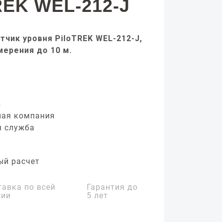
REK WEL-212-J
тчик уровня PiloTREK WEL-212-J,
мерения до 10 м.
з
ная компания
я служба
ый расчет
тавка по всей
Гарантия до
сии
5 лет