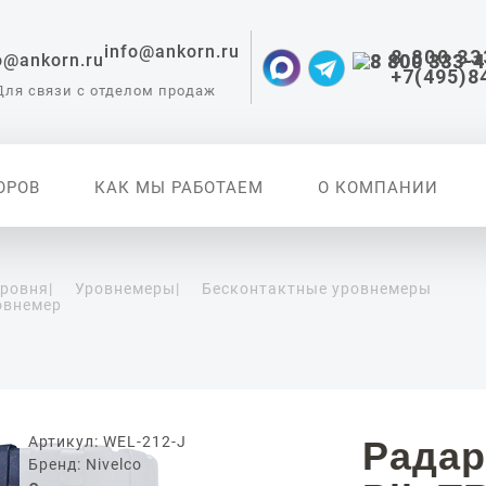
info@ankorn.ru
8 800 33
+7(495)8
Для связи с отделом продаж
ОРОВ
КАК МЫ РАБОТАЕМ
О КОМПАНИИ
уровня
|
Уровнемеры
|
Бесконтактные уровнемеры
овнемер
 приборы для
ации
Артикул: WEL-212-J
Радар
Бренд: Nivelco