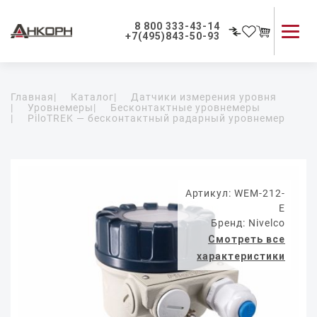
8 800 333-43-14
+7(495)843-50-93
Каталог продукции
Главная
|
Каталог
|
Датчики измерения уровня
Применение приборов
|
Уровнемеры
|
Бесконтактные уровнемеры
|
PiloTREK — бесконтактный радарный уровнемер
Как мы работаем
О компании
Контакты
Артикул: WEM-212-
E
Бренд: Nivelco
Смотреть все
характеристики