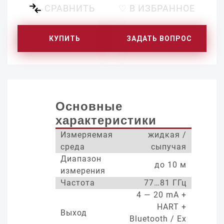
СРАВНИТЬ
♡ В ИЗБРАННОЕ
КУПИТЬ
ЗАДАТЬ ВОПРОС
Основные
характеристики
Измеряемая
жидкая /
среда
сыпучая
Диапазон
до 10 м
измерения
Частота
77…81 ГГц
4 — 20 mA +
HART +
Выход
Bluetooth / Ex