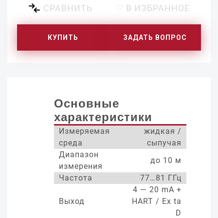
СРАВНИТЬ
♡ В ИЗБРАННОЕ
КУПИТЬ
ЗАДАТЬ ВОПРОС
Основные
характеристики
Измеряемая
жидкая /
среда
сыпучая
Диапазон
до 10 м
измерения
Частота
77…81 ГГц
4 — 20 mA +
Выход
HART / Ex ta
D