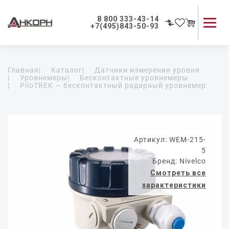
8 800 333-43-14
+7(495)843-50-93
Каталог продукции
Главная
|
Каталог
|
Датчики измерения уровня
Применение приборов
|
Уровнемеры
|
Бесконтактные уровнемеры
|
PiloTREK — бесконтактный радарный уровнемер
Как мы работаем
О компании
Контакты
Артикул: WEM-215-
5
Бренд: Nivelco
Смотреть все
характеристики