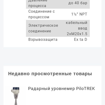
Давление
до 40 бар
процесса
Соединение с
1½” NPT
процессом
кабельный
Электрическое
ввод
соединение
2xM20x1.5
Взрывозащита
Ex ta D
Недавно просмотренные товары
Радарный уровнемер PiloTREK