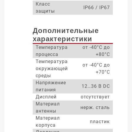
Класс
IP66 / IP67
защиты
Дополнительные
характеристики
Температура
от -40°С до
процесса
+80°С
Температура
от -40°С до
окружающей
+70°С
среды
Напряжение
12…36 В DC
питания
Дисплей
отсутствует
Материал
нерж. сталь
антенны
Материал
пластик
корпуса