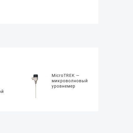
MicroTREK —
микроволновый
уровнемер
ой