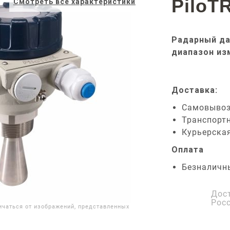
PiloT
Смотреть все характеристики
Радарный да
диапазон из
Доставка:
Самовыво
Транспорт
Курьерска
Оплата
Безналичн
Дос
Рос
ичаться от изображений, представленных