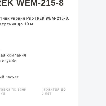
REK WEM-215-8
тчик уровня PiloTREK WEM-215-8,
мерения до 10 м.
з
ная компания
я служба
ый расчет
тавка по всей
Гарантия до
сии
5 лет