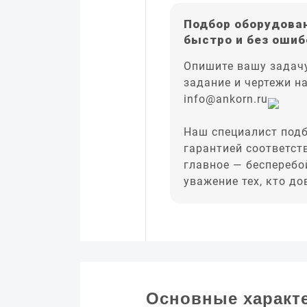
Подбор оборудован
быстро и без ошиб
Опишите вашу задачу
задание и чертежи н
info@ankorn.ru
Наш специалист подб
гарантией соответст
главное — бесперебо
уважение тех, кто д
Основные характ