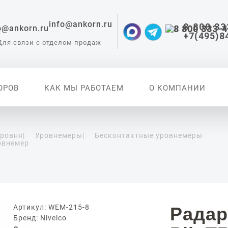
info@ankorn.ru
8 800 33
+7(495)8
Для связи с отделом продаж
ОРОВ
КАК МЫ РАБОТАЕМ
О КОМПАНИИ
уровня
|
Уровнемеры
|
Бесконтактные уровнемеры
овнемер
 приборы для
ации
Артикул: WEM-215-8
Радар
Бренд: Nivelco