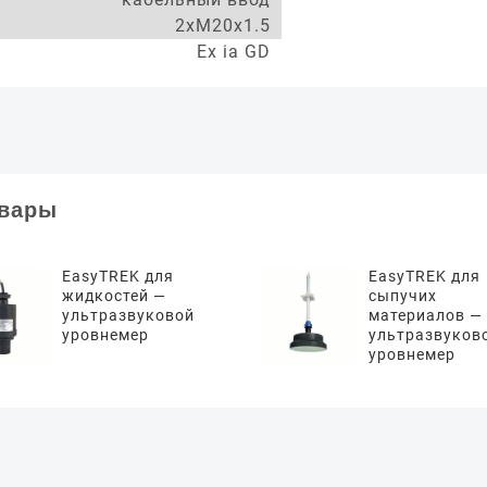
2xM20x1.5
Ex ia GD
овары
EasyTREK для
EasyTREK для
жидкостей —
сыпучих
ультразвуковой
материалов —
уровнемер
ультразвуков
уровнемер