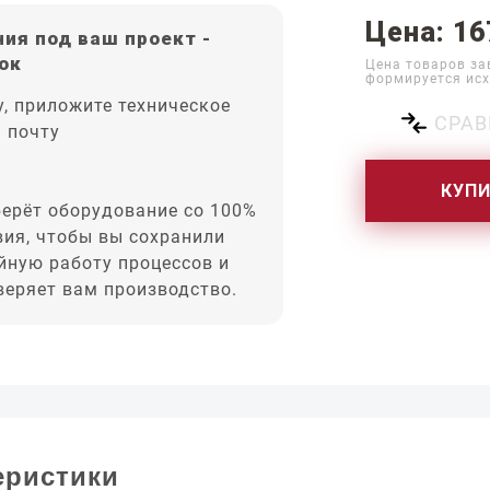
Цена: 16
ия под ваш проект -
ок
Цена товаров за
формируется исх
, приложите техническое
СРАВ
а почту
КУП
ерёт оборудование со 100%
вия, чтобы вы сохранили
йную работу процессов и
оверяет вам производство.
еристики