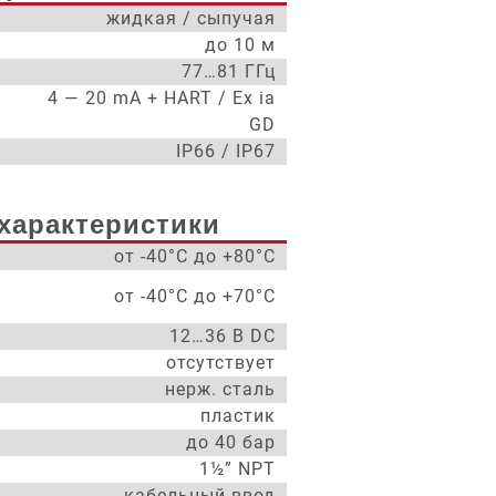
жидкая / сыпучая
до 10 м
77…81 ГГц
4 — 20 mA + HART / Ex ia
GD
IP66 / IP67
характеристики
от -40°С до +80°С
от -40°С до +70°С
12…36 В DC
отсутствует
нерж. сталь
пластик
до 40 бар
1½” NPT
кабельный ввод