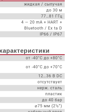
жидкая / сыпучая
до 30 м
77…81 ГГц
4 — 20 mA + HART +
Bluetooth / Ex ta D
IP66 / IP67
характеристики
от -40°С до +80°С
от -40°С до +70°С
12…36 В DC
отсутствует
нерж. сталь
пластик
до 40 бар
⌀75 мм (2½”)
кабельный ввод