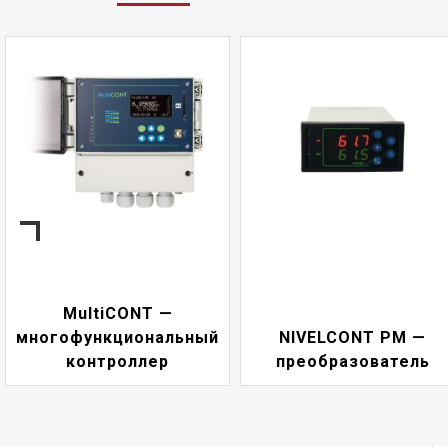
NIVELCONT PKK —
NIVELCONT PM —
многофункциональны
преобразователь
переключатель