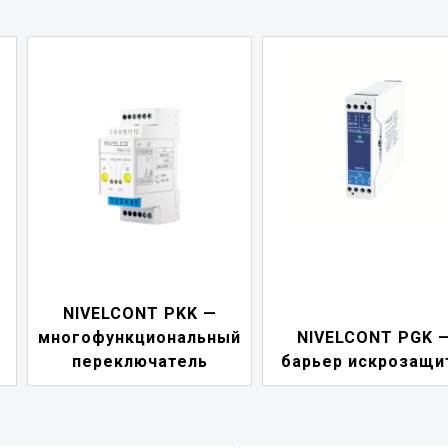
NIVELCONT PDF 
й
NIVELCONT PGK —
индикатор токов
барьер искрозащиты
петли