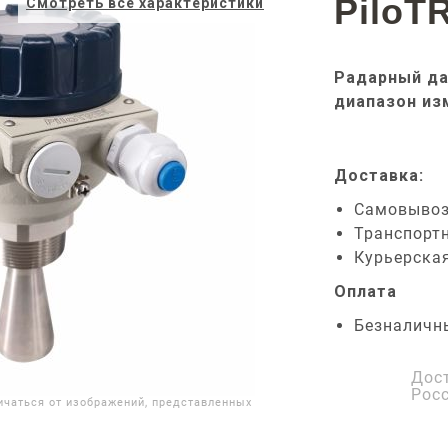
PiloT
Смотреть все характеристики
Радарный да
диапазон из
Доставка:
Самовыво
Транспорт
Курьерска
Оплата
Безналичн
Дос
Рос
ичаться от изображений, представленных