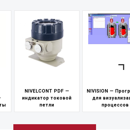
—
NIVISION — Программа
ой
для визуализации
NIPOWER — бл
процессов
питания