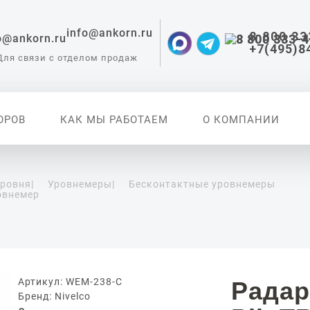
info@ankorn.ru
8 800 33
+7(495)8
Для связи с отделом продаж
ОРОВ
КАК МЫ РАБОТАЕМ
О КОМПАНИИ
уровня
|
Уровнемеры
|
Бесконтактные уровнемеры
овнемер
 приборы для
ации
Артикул: WEM-238-C
Радар
Бренд: Nivelco