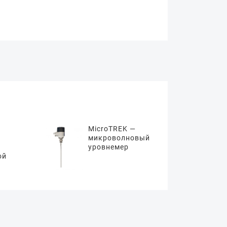
MicroTREK —
микроволновый
уровнемер
ой