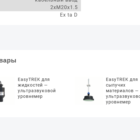
2xM20x1.5
Ex ta D
овары
EasyTREK для
EasyTREK для
жидкостей —
сыпучих
ультразвуковой
материалов —
уровнемер
ультразвуков
уровнемер