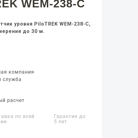
REK WEM-238-C
тчик уровня PiloTREK WEM-238-C,
мерения до 30 м.
з
ная компания
я служба
ый расчет
тавка по всей
Гарантия до
сии
5 лет