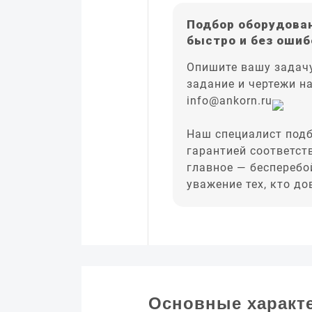
Подбор оборудован
быстро и без ошиб
Опишите вашу задачу
задание и чертежи н
info@ankorn.ru
Наш специалист подб
гарантией соответст
главное — бесперебо
уважение тех, кто д
Основные характ