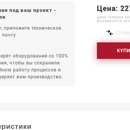
Цена: 22
ия под ваш проект -
ок
Цена товаров за
формируется исх
, приложите техническое
СРАВ
а почту
КУП
ерёт оборудование со 100%
вия, чтобы вы сохранили
йную работу процессов и
оверяет вам производство.
еристики