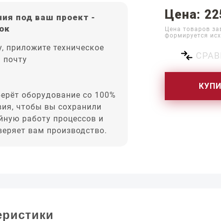
Цена: 22
ия под ваш проект -
ок
Цена товаров за
формируется исх
, приложите техническое
СРАВ
а почту
КУП
ерёт оборудование со 100%
вия, чтобы вы сохранили
йную работу процессов и
оверяет вам производство.
еристики