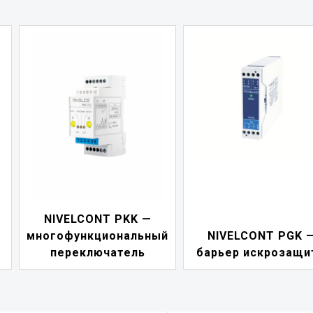
NIVELCONT PDF 
й
NIVELCONT PGK —
индикатор токов
барьер искрозащиты
петли