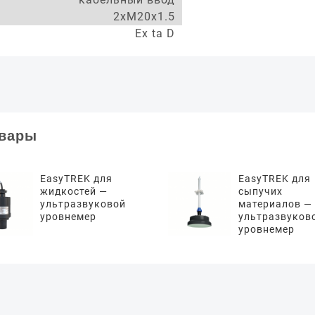
2xM20x1.5
Ex ta D
овары
EasyTREK для
EasyTREK для
жидкостей —
сыпучих
ультразвуковой
материалов —
уровнемер
ультразвуков
уровнемер