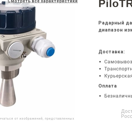
PiloT
Смотреть все характеристики
Радарный да
диапазон из
Доставка:
Самовыво
Транспорт
Курьерска
Оплата
Безналичн
Дос
Рос
ичаться от изображений, представленных