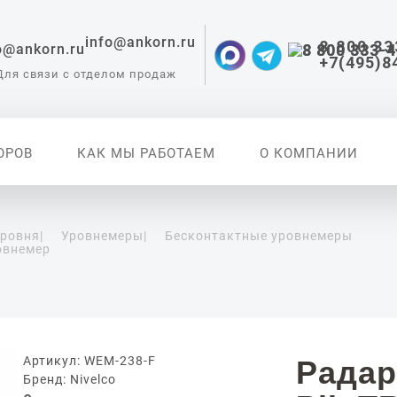
info@ankorn.ru
8 800 33
+7(495)8
Для связи с отделом продаж
ОРОВ
КАК МЫ РАБОТАЕМ
О КОМПАНИИ
уровня
|
Уровнемеры
|
Бесконтактные уровнемеры
овнемер
 приборы для
ации
Артикул: WEM-238-F
Радар
Бренд: Nivelco