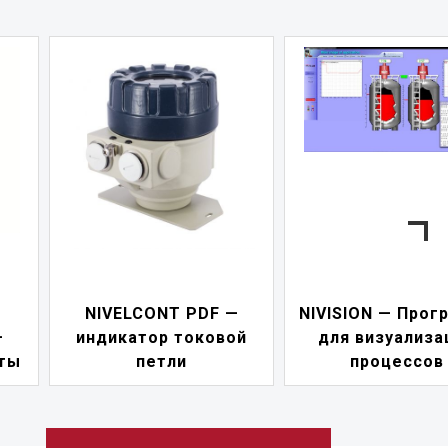
—
NIVISION — Программа
ой
для визуализации
NIPOWER — бл
процессов
питания