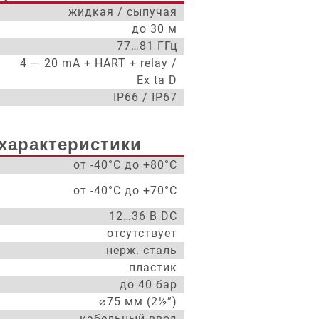
жидкая / сыпучая
до 30 м
77…81 ГГц
4 — 20 mA + HART + relay /
Ex ta D
IP66 / IP67
характеристики
от -40°С до +80°С
от -40°С до +70°С
12…36 В DC
отсутствует
нерж. сталь
пластик
до 40 бар
⌀75 мм (2½”)
кабельный ввод