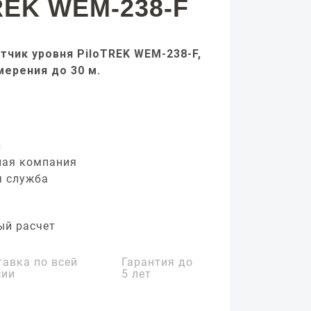
REK WEM-238-F
тчик уровня PiloTREK WEM-238-F,
мерения до 30 м.
з
ная компания
я служба
ый расчет
тавка по всей
Гарантия до
сии
5 лет