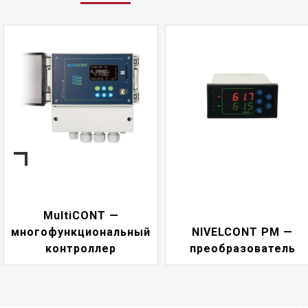
NIVELCONT PKK —
NIVELCONT PM —
многофункциональны
преобразователь
переключатель