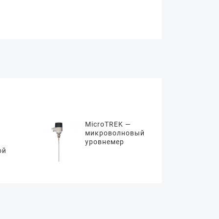
MicroTREK —
микроволновый
уровнемер
ой