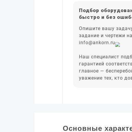
Подбор оборудован
быстро и без ошиб
Опишите вашу задачу
задание и чертежи н
info@ankorn.ru
Наш специалист подб
гарантией соответст
главное — бесперебо
уважение тех, кто д
Основные характ