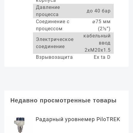
корпуса
Давление
до 40 бар
процесса
Соединение с
⌀75 мм
процессом
(2½”)
кабельный
Электрическое
ввод
соединение
2xM20x1.5
Взрывозащита
Ex ta D
Недавно просмотренные товары
Радарный уровнемер PiloTREK