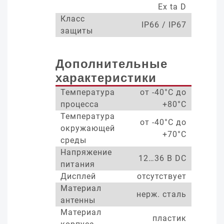
Ex ta D
Класс
IP66 / IP67
защиты
Дополнительные
характеристики
Температура
от -40°С до
процесса
+80°С
Температура
от -40°С до
окружающей
+70°С
среды
Напряжение
12…36 В DC
питания
Дисплей
отсутствует
Материал
нерж. сталь
антенны
Материал
пластик