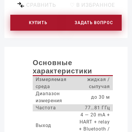
СРАВНИТЬ
♡ В ИЗБРАННОЕ
КУПИТЬ
ЗАДАТЬ ВОПРОС
Основные
характеристики
Измеряемая
жидкая /
среда
сыпучая
Диапазон
до 30 м
измерения
Частота
77…81 ГГц
4 — 20 mA +
HART + relay
Выход
+ Bluetooth /