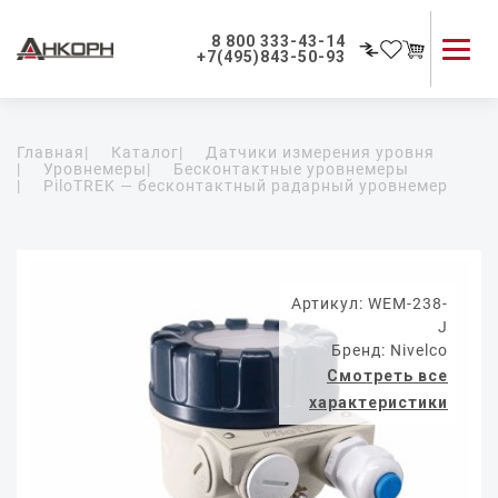
8 800 333-43-14
+7(495)843-50-93
Каталог продукции
Главная
|
Каталог
|
Датчики измерения уровня
Применение приборов
|
Уровнемеры
|
Бесконтактные уровнемеры
|
PiloTREK — бесконтактный радарный уровнемер
Как мы работаем
О компании
Контакты
Артикул: WEM-238-
J
Бренд: Nivelco
Смотреть все
характеристики