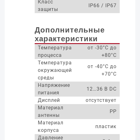
Класс
IP66 / IP67
защиты
Дополнительные
характеристики
Температура
от -30°С до
процесса
+80°С
Температура
от -40°С до
окружающей
+70°С
среды
Напряжение
12…36 В DC
питания
Дисплей
отсутствует
Материал
PP
антенны
Материал
пластик
корпуса
Давление