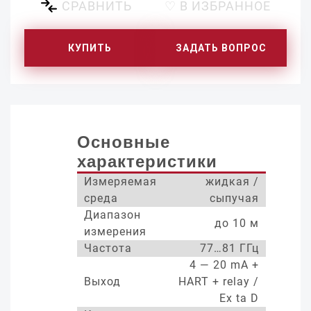
СРАВНИТЬ
♡ В ИЗБРАННОЕ
КУПИТЬ
ЗАДАТЬ ВОПРОС
Основные
характеристики
Измеряемая
жидкая /
среда
сыпучая
Диапазон
до 10 м
измерения
Частота
77…81 ГГц
4 — 20 mA +
Выход
HART + relay /
Ex ta D