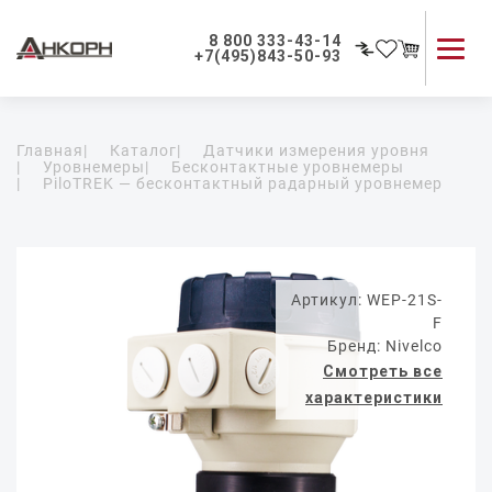
8 800 333-43-14
+7(495)843-50-93
Каталог продукции
Главная
|
Каталог
|
Датчики измерения уровня
Применение приборов
|
Уровнемеры
|
Бесконтактные уровнемеры
|
PiloTREK — бесконтактный радарный уровнемер
Как мы работаем
О компании
Контакты
Артикул: WEP-21S-
F
Бренд: Nivelco
Смотреть все
характеристики