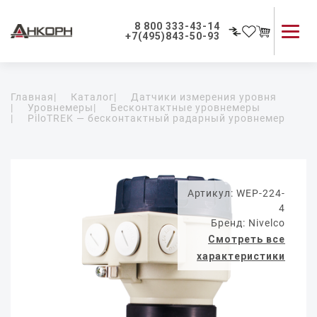
8 800 333-43-14
+7(495)843-50-93
Каталог продукции
Главная
|
Каталог
|
Датчики измерения уровня
Применение приборов
|
Уровнемеры
|
Бесконтактные уровнемеры
|
PiloTREK — бесконтактный радарный уровнемер
Как мы работаем
О компании
Контакты
Артикул: WEP-224-
4
Бренд: Nivelco
Смотреть все
характеристики