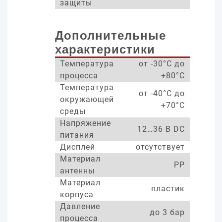
защиты
Дополнительные
характеристики
Температура
от -30°С до
процесса
+80°С
Температура
от -40°С до
окружающей
+70°С
среды
Напряжение
12…36 В DC
питания
Дисплей
отсутствует
Материал
PP
антенны
Материал
пластик
корпуса
Давление
до 3 бар
процесса