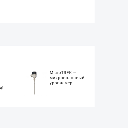
MicroTREK —
микроволновый
уровнемер
ой