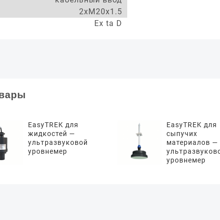
2xM20x1.5
Ex ta D
овары
EasyTREK для
EasyTREK для
жидкостей —
сыпучих
ультразвуковой
материалов —
уровнемер
ультразвуков
уровнемер