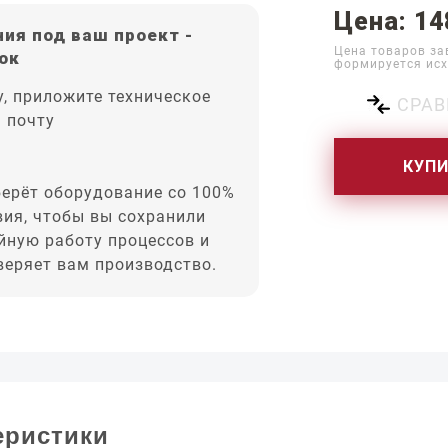
Цена: 14
ия под ваш проект -
Цена товаров за
ок
формируется исх
, приложите техническое
СРАВ
а почту
КУП
ерёт оборудование со 100%
вия, чтобы вы сохранили
йную работу процессов и
оверяет вам производство.
еристики