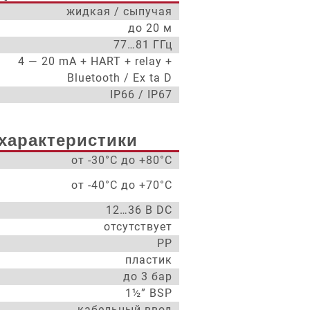
жидкая / сыпучая
до 20 м
77…81 ГГц
4 — 20 mA + HART + relay +
Bluetooth / Ex ta D
IP66 / IP67
характеристики
от -30°С до +80°С
от -40°С до +70°С
12…36 В DC
отсутствует
PP
пластик
до 3 бар
1½” BSP
кабельный ввод