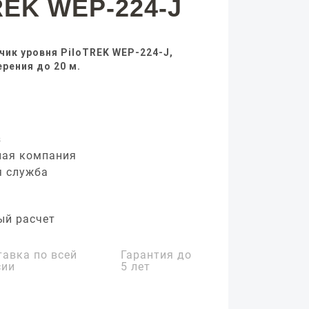
REK WEP-224-J
ик уровня PiloTREK WEP-224-J,
рения до 20 м.
з
ная компания
я служба
ый расчет
тавка по всей
Гарантия до
сии
5 лет