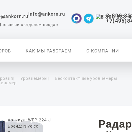
info@ankorn.ru
8 800 33
+7(495)8
Для связи с отделом продаж
ОРОВ
КАК МЫ РАБОТАЕМ
О КОМПАНИИ
уровня
|
Уровнемеры
|
Бесконтактные уровнемеры
овнемер
 приборы для
ации
Артикул: WEP-224-J
Радар
Бренд: Nivelco