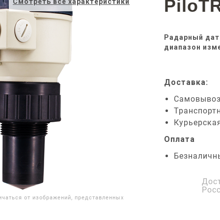
PiloT
Смотреть все характеристики
Радарный датч
диапазон изме
Доставка:
Самовыво
Транспорт
Курьерска
Оплата
Безналичн
Дос
Рос
ичаться от изображений, представленных