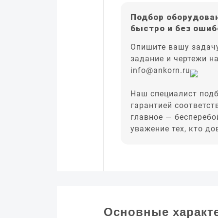
Подбор оборудован
быстро и без ошиб
Опишите вашу задачу
задание и чертежи н
info@ankorn.ru
Наш специалист подб
гарантией соответст
главное — бесперебо
уважение тех, кто д
Основные характ