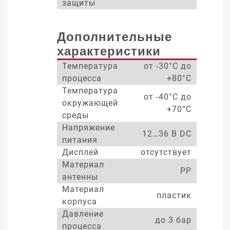
защиты
Дополнительные
характеристики
Температура
от -30°С до
процесса
+80°С
Температура
от -40°С до
окружающей
+70°С
среды
Напряжение
12…36 В DC
питания
Дисплей
отсутствует
Материал
PP
антенны
Материал
пластик
корпуса
Давление
до 3 бар
процесса