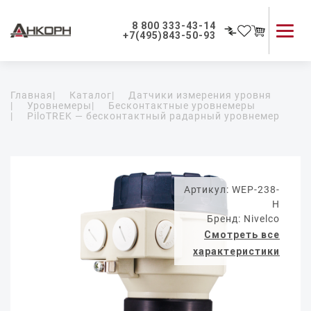
8 800 333-43-14
+7(495)843-50-93
Каталог продукции
Главная
|
Каталог
|
Датчики измерения уровня
Применение приборов
|
Уровнемеры
|
Бесконтактные уровнемеры
|
PiloTREK — бесконтактный радарный уровнемер
Как мы работаем
О компании
Контакты
Артикул: WEP-238-
H
Бренд: Nivelco
Смотреть все
характеристики