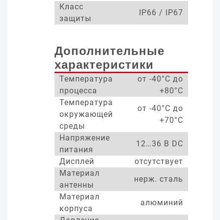
Класс
IP66 / IP67
защиты
Дополнительные
характеристики
Температура
от -40°С до
процесса
+80°С
Температура
от -40°С до
окружающей
+70°С
среды
Напряжение
12…36 В DC
питания
Дисплей
отсутствует
Материал
нерж. сталь
антенны
Материал
алюминий
корпуса