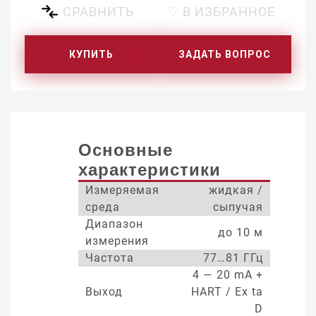
СРАВНИТЬ
♡ В ИЗБРАННОЕ
КУПИТЬ
ЗАДАТЬ ВОПРОС
Основные
характеристики
Измеряемая
жидкая /
среда
сыпучая
Диапазон
до 10 м
измерения
Частота
77…81 ГГц
4 — 20 mA +
Выход
HART / Ex ta
D