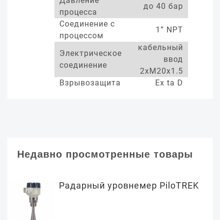
Давление
до 40 бар
процесса
Соединение с
1” NPT
процессом
кабельный
Электрическое
ввод
соединение
2xM20x1.5
Взрывозащита
Ex ta D
Недавно просмотренные товары
Радарный уровнемер PiloTREK