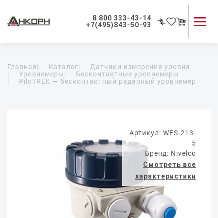
8 800 333-43-14
+7(495)843-50-93
Каталог продукции
Главная
|
Каталог
|
Датчики измерения уровня
Применение приборов
|
Уровнемеры
|
Бесконтактные уровнемеры
|
PiloTREK — бесконтактный радарный уровнемер
Как мы работаем
О компании
Контакты
Артикул: WES-213-
5
Бренд: Nivelco
Смотреть все
характеристики