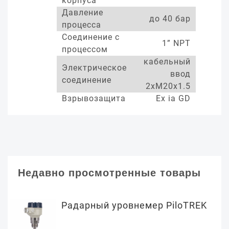
корпуса
Давление
до 40 бар
процесса
Соединение с
1” NPT
процессом
кабельный
Электрическое
ввод
соединение
2xM20x1.5
Взрывозащита
Ex ia GD
Недавно просмотренные товары
Радарный уровнемер PiloTREK