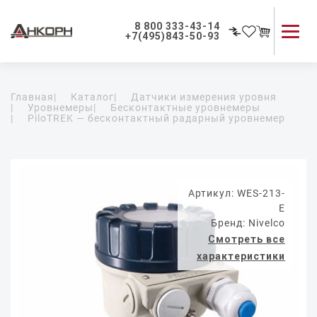
8 800 333-43-14
+7(495)843-50-93
Каталог продукции
Главная
|
Каталог
|
Датчики измерения уровня
Применение приборов
|
Уровнемеры
|
Бесконтактные уровнемеры
|
PiloTREK — бесконтактный радарный уровнемер
Как мы работаем
О компании
Контакты
Артикул: WES-213-
E
Бренд: Nivelco
Смотреть все
характеристики