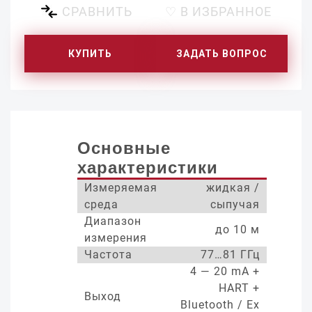
СРАВНИТЬ
♡ В ИЗБРАННОЕ
КУПИТЬ
ЗАДАТЬ ВОПРОС
Основные
характеристики
Измеряемая
жидкая /
среда
сыпучая
Диапазон
до 10 м
измерения
Частота
77…81 ГГц
4 — 20 mA +
HART +
Выход
Bluetooth / Ex