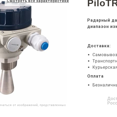
PiloT
Смотреть все характеристики
Радарный да
диапазон из
Доставка:
Самовыво
Транспорт
Курьерска
Оплата
Безналичн
Дос
Рос
ичаться от изображений, представленных