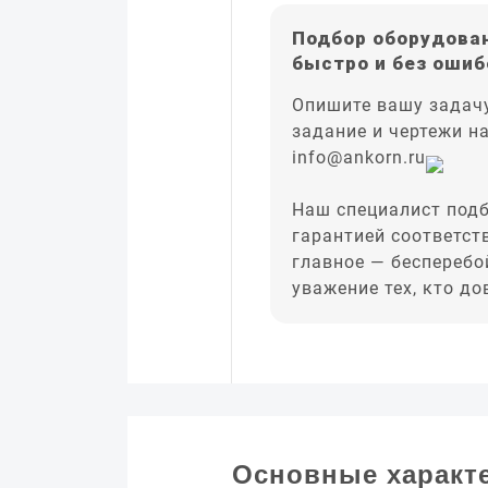
Подбор оборудован
быстро и без ошиб
Опишите вашу задачу
задание и чертежи н
info@ankorn.ru
Наш специалист подб
гарантией соответст
главное — бесперебо
уважение тех, кто д
Основные характ