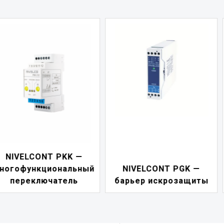
NIVELCONT PDF 
й
NIVELCONT PGK —
индикатор токов
барьер искрозащиты
петли