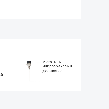
MicroTREK —
микроволновый
уровнемер
ой