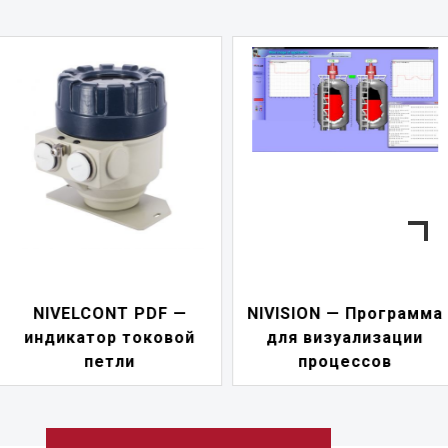
—
NIVISION — Программа
ой
для визуализации
NIPOWER — бл
процессов
питания