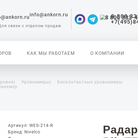
info@ankorn.ru
8 800 33
+7(495)8
Для связи с отделом продаж
ОРОВ
КАК МЫ РАБОТАЕМ
О КОМПАНИИ
уровня
|
Уровнемеры
|
Бесконтактные уровнемеры
овнемер
 приборы для
ации
Артикул: WES-214-R
Радар
Бренд: Nivelco