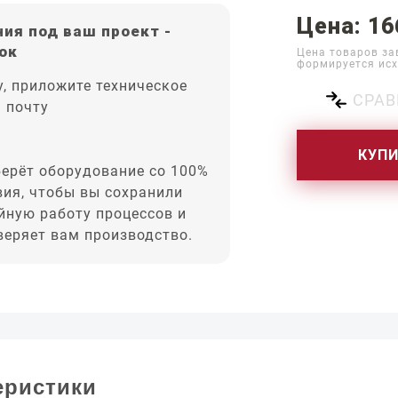
Цена: 16
ия под ваш проект -
ок
Цена товаров за
формируется исх
, приложите техническое
СРАВ
а почту
КУП
ерёт оборудование со 100%
вия, чтобы вы сохранили
йную работу процессов и
оверяет вам производство.
еристики