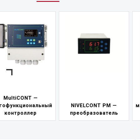
NIVELCONT PKK —
NIVELCONT PM —
многофункциональны
преобразователь
переключатель