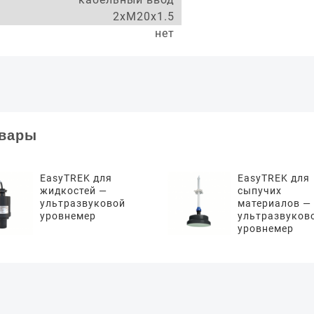
2xM20x1.5
нет
овары
EasyTREK для
EasyTREK для
жидкостей —
сыпучих
ультразвуковой
материалов —
уровнемер
ультразвуков
уровнемер