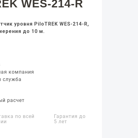
REK WES-214-R
тчик уровня PiloTREK WES-214-R,
мерения до 10 м.
з
ная компания
я служба
ый расчет
тавка по всей
Гарантия до
сии
5 лет