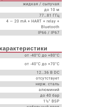
жидкая / сыпучая
до 10 м
77…81 ГГц
4 — 20 mA + HART + relay +
Bluetooth
IP66 / IP67
характеристики
от -40°С до +80°С
от -40°С до +70°С
12…36 В DC
отсутствует
нерж. сталь
алюминий
до 40 бар
1½” BSP
кабельный ввод