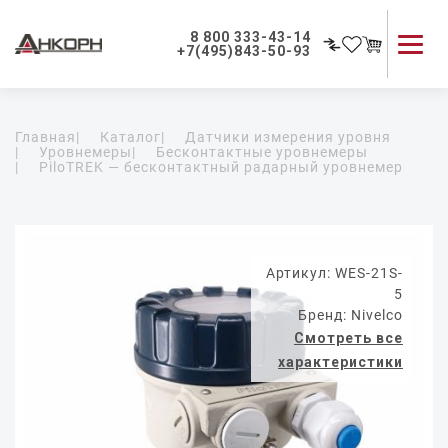
8 800 333-43-14
+7(495)843-50-93
Каталог продукции
Главная
|
Каталог
|
Датчики измерения уровня
Применение приборов
|
Уровнемеры
|
Бесконтактные уровнемеры
|
PiloTREK — бесконтактный радарный уровнемер
Как мы работаем
О компании
Контакты
Артикул: WES-21S-
5
Бренд: Nivelco
Смотреть все
характеристики