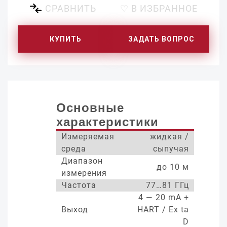
СРАВНИТЬ
♡ В ИЗБРАННОЕ
КУПИТЬ
ЗАДАТЬ ВОПРОС
Основные
характеристики
Измеряемая
жидкая /
среда
сыпучая
Диапазон
до 10 м
измерения
Частота
77…81 ГГц
4 — 20 mA +
Выход
HART / Ex ta
D