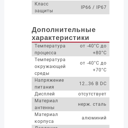
Класс
IP66 / IP67
защиты
Дополнительные
характеристики
Температура
от -40°С до
процесса
+80°С
Температура
от -40°С до
окружающей
+70°С
среды
Напряжение
12…36 В DC
питания
Дисплей
отсутствует
Материал
нерж. сталь
антенны
Материал
алюминий
корпуса