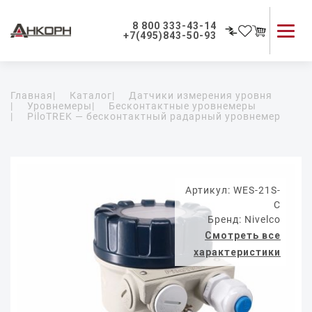
8 800 333-43-14
+7(495)843-50-93
Каталог продукции
Главная
|
Каталог
|
Датчики измерения уровня
Применение приборов
|
Уровнемеры
|
Бесконтактные уровнемеры
|
PiloTREK — бесконтактный радарный уровнемер
Как мы работаем
О компании
Контакты
Артикул: WES-21S-
C
Бренд: Nivelco
Смотреть все
характеристики