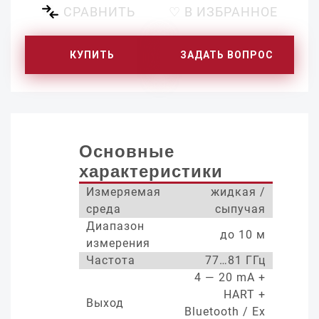
СРАВНИТЬ
♡ В ИЗБРАННОЕ
КУПИТЬ
ЗАДАТЬ ВОПРОС
Основные
характеристики
Измеряемая
жидкая /
среда
сыпучая
Диапазон
до 10 м
измерения
Частота
77…81 ГГц
4 — 20 mA +
HART +
Выход
Bluetooth / Ex