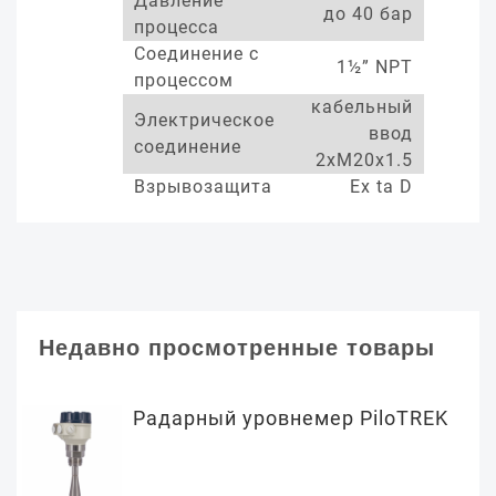
Давление
до 40 бар
процесса
Соединение с
1½” NPT
процессом
кабельный
Электрическое
ввод
соединение
2xM20x1.5
Взрывозащита
Ex ta D
Недавно просмотренные товары
Радарный уровнемер PiloTREK