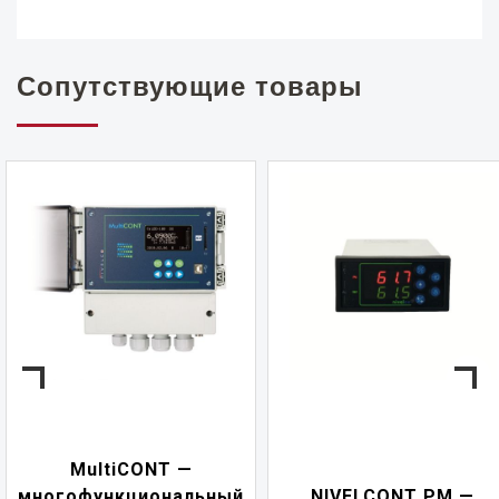
Сопутствующие товары
CONT —
NIVEL
циональный
NIVELCONT PM —
многофу