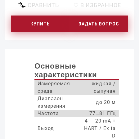
СРАВНИТЬ
♡ В ИЗБРАННОЕ
КУПИТЬ
ЗАДАТЬ ВОПРОС
Основные
характеристики
Измеряемая
жидкая /
среда
сыпучая
Диапазон
до 20 м
измерения
Частота
77…81 ГГц
4 — 20 mA +
Выход
HART / Ex ta
D