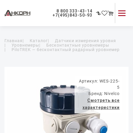
8 800 333-43-14
+7(495)843-50-93
Каталог продукции
Главная
|
Каталог
|
Датчики измерения уровня
Применение приборов
|
Уровнемеры
|
Бесконтактные уровнемеры
|
PiloTREK — бесконтактный радарный уровнемер
Как мы работаем
О компании
Контакты
Артикул: WES-225-
5
Бренд: Nivelco
Смотреть все
характеристики