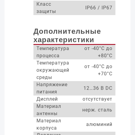
Класс
IP66 / IP67
защиты
Дополнительные
характеристики
Температура
от -40°С до
процесса
+80°С
Температура
от -40°С до
окружающей
+70°С
среды
Напряжение
12…36 В DC
питания
Дисплей
отсутствует
Материал
нерж. сталь
антенны
Материал
алюминий
корпуса