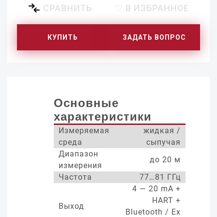
СРАВНИТЬ
♡ В ИЗБРАННОЕ
КУПИТЬ
ЗАДАТЬ ВОПРОС
Основные
характеристики
Измеряемая
жидкая /
среда
сыпучая
Диапазон
до 20 м
измерения
Частота
77…81 ГГц
4 — 20 mA +
HART +
Выход
Bluetooth / Ex