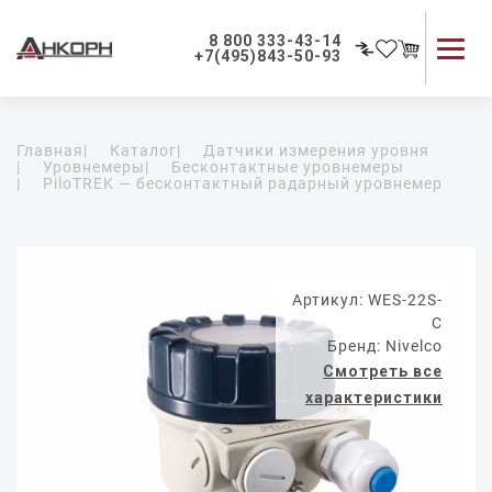
8 800 333-43-14
+7(495)843-50-93
Каталог продукции
Главная
|
Каталог
|
Датчики измерения уровня
Применение приборов
|
Уровнемеры
|
Бесконтактные уровнемеры
|
PiloTREK — бесконтактный радарный уровнемер
Как мы работаем
О компании
Контакты
Артикул: WES-22S-
C
Бренд: Nivelco
Смотреть все
характеристики