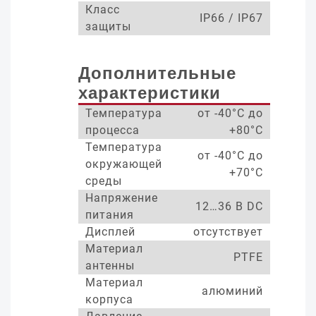
Класс
IP66 / IP67
защиты
Дополнительные
характеристики
Температура
от -40°С до
процесса
+80°С
Температура
от -40°С до
окружающей
+70°С
среды
Напряжение
12…36 В DC
питания
Дисплей
отсутствует
Материал
PTFE
антенны
Материал
алюминий
корпуса