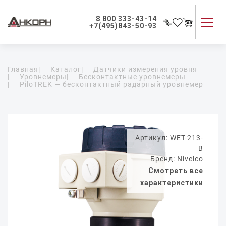
8 800 333-43-14
+7(495)843-50-93
Каталог продукции
Главная
|
Каталог
|
Датчики измерения уровня
Применение приборов
|
Уровнемеры
|
Бесконтактные уровнемеры
|
PiloTREK — бесконтактный радарный уровнемер
Как мы работаем
О компании
Контакты
Артикул: WET-213-
B
Бренд: Nivelco
Смотреть все
характеристики