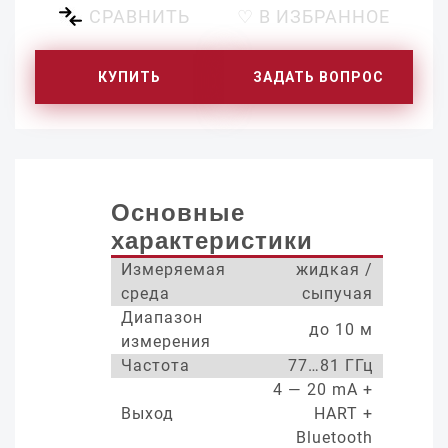
СРАВНИТЬ
♡ В ИЗБРАННОЕ
КУПИТЬ
ЗАДАТЬ ВОПРОС
Основные
характеристики
Измеряемая
жидкая /
среда
сыпучая
Диапазон
до 10 м
измерения
Частота
77…81 ГГц
4 — 20 mA +
Выход
HART +
Bluetooth