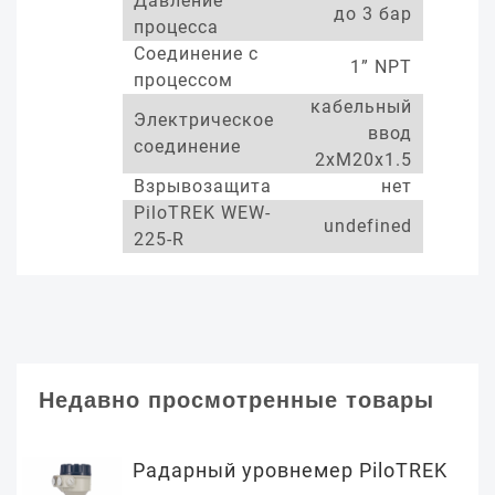
Давление
до 3 бар
процесса
Соединение с
1” NPT
процессом
кабельный
Электрическое
ввод
соединение
2xM20x1.5
Взрывозащита
нет
PiloTREK WEW-
undefined
225-R
Недавно просмотренные товары
Радарный уровнемер PiloTREK